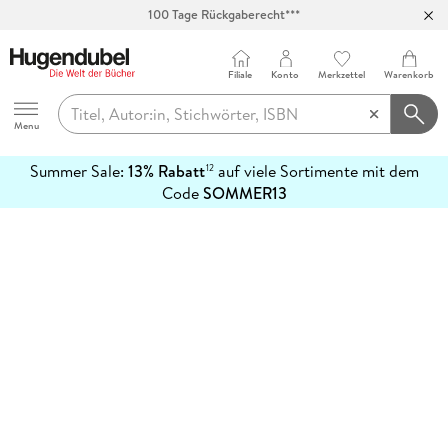
100 Tage Rückgaberecht***
Abholung in über 100 Filialen
Filiale
Konto
Merkzettel
Warenkorb
Hugendubel
Menu
Summer Sale:
13% Rabatt
auf viele Sortimente mit dem
12
mehr
Code
SOMMER13
erfahren