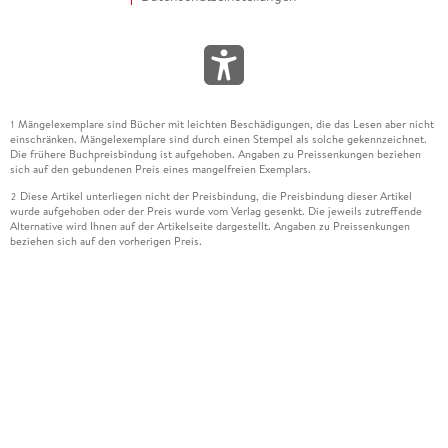
Mängelexemplare sind Bücher mit leichten Beschädigungen, die das Lesen aber nicht
1
einschränken. Mängelexemplare sind durch einen Stempel als solche gekennzeichnet.
Die frühere Buchpreisbindung ist aufgehoben. Angaben zu Preissenkungen beziehen
sich auf den gebundenen Preis eines mangelfreien Exemplars.
Diese Artikel unterliegen nicht der Preisbindung, die Preisbindung dieser Artikel
2
wurde aufgehoben oder der Preis wurde vom Verlag gesenkt. Die jeweils zutreffende
Alternative wird Ihnen auf der Artikelseite dargestellt. Angaben zu Preissenkungen
beziehen sich auf den vorherigen Preis.
Durch Öffnen der Leseprobe willigen Sie ein, dass Daten an den Anbieter der
3
Leseprobe übermittelt werden.
Der gebundene Preis dieses Artikels wird nach Ablauf des auf der Artikelseite
4
dargestellten Datums vom Verlag angehoben.
Der Preisvergleich bezieht sich auf die unverbindliche Preisempfehlung (UVP) des
5
Herstellers.
Der gebundene Preis dieses Artikels wurde vom Verlag gesenkt. Angaben zu
6
Preissenkungen beziehen sich auf den vorherigen Preis.
Die Preisbindung dieses Artikels wurde aufgehoben. Angaben zu Preissenkungen
7