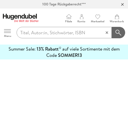
100 Tage Rückgaberecht***
Abholung in über 100 Filialen
Filiale
Konto
Merkzettel
Warenkorb
Hugendubel
Menu
Summer Sale:
13% Rabatt
auf viele Sortimente mit dem
12
mehr
Code
SOMMER13
erfahren