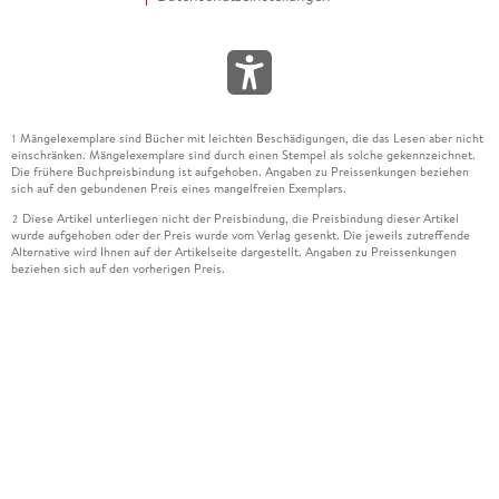
Mängelexemplare sind Bücher mit leichten Beschädigungen, die das Lesen aber nicht
1
einschränken. Mängelexemplare sind durch einen Stempel als solche gekennzeichnet.
Die frühere Buchpreisbindung ist aufgehoben. Angaben zu Preissenkungen beziehen
sich auf den gebundenen Preis eines mangelfreien Exemplars.
Diese Artikel unterliegen nicht der Preisbindung, die Preisbindung dieser Artikel
2
wurde aufgehoben oder der Preis wurde vom Verlag gesenkt. Die jeweils zutreffende
Alternative wird Ihnen auf der Artikelseite dargestellt. Angaben zu Preissenkungen
beziehen sich auf den vorherigen Preis.
Durch Öffnen der Leseprobe willigen Sie ein, dass Daten an den Anbieter der
3
Leseprobe übermittelt werden.
Der gebundene Preis dieses Artikels wird nach Ablauf des auf der Artikelseite
4
dargestellten Datums vom Verlag angehoben.
Der Preisvergleich bezieht sich auf die unverbindliche Preisempfehlung (UVP) des
5
Herstellers.
Der gebundene Preis dieses Artikels wurde vom Verlag gesenkt. Angaben zu
6
Preissenkungen beziehen sich auf den vorherigen Preis.
Die Preisbindung dieses Artikels wurde aufgehoben. Angaben zu Preissenkungen
7