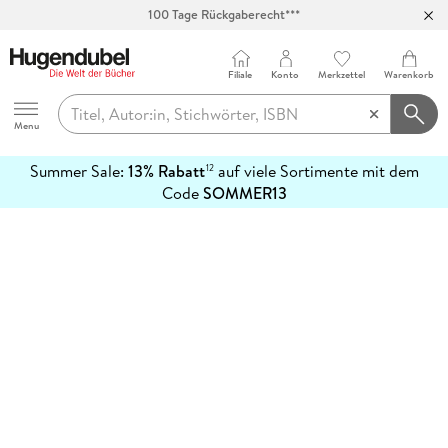
100 Tage Rückgaberecht***
Abholung in über 100 Filialen
Filiale
Konto
Merkzettel
Warenkorb
Hugendubel
Menu
Summer Sale:
13% Rabatt
auf viele Sortimente mit dem
12
mehr
Code
SOMMER13
erfahren