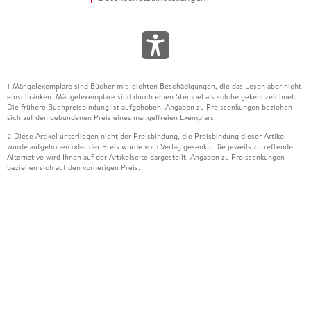
Mängelexemplare sind Bücher mit leichten Beschädigungen, die das Lesen aber nicht
1
einschränken. Mängelexemplare sind durch einen Stempel als solche gekennzeichnet.
Die frühere Buchpreisbindung ist aufgehoben. Angaben zu Preissenkungen beziehen
sich auf den gebundenen Preis eines mangelfreien Exemplars.
Diese Artikel unterliegen nicht der Preisbindung, die Preisbindung dieser Artikel
2
wurde aufgehoben oder der Preis wurde vom Verlag gesenkt. Die jeweils zutreffende
Alternative wird Ihnen auf der Artikelseite dargestellt. Angaben zu Preissenkungen
beziehen sich auf den vorherigen Preis.
Durch Öffnen der Leseprobe willigen Sie ein, dass Daten an den Anbieter der
3
Leseprobe übermittelt werden.
Der gebundene Preis dieses Artikels wird nach Ablauf des auf der Artikelseite
4
dargestellten Datums vom Verlag angehoben.
Der Preisvergleich bezieht sich auf die unverbindliche Preisempfehlung (UVP) des
5
Herstellers.
Der gebundene Preis dieses Artikels wurde vom Verlag gesenkt. Angaben zu
6
Preissenkungen beziehen sich auf den vorherigen Preis.
Die Preisbindung dieses Artikels wurde aufgehoben. Angaben zu Preissenkungen
7