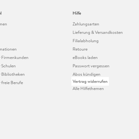
l
Hilfe
hmen
Zahlungsarten
Lieferung & Versandkosten
Filialabholung
mationen
Retoure
ür Firmenkunden
eBooks laden
r Schulen
Passwort vergessen
r Bibliotheken
Abos kündigen
Vertrag widerrufen
r freie Berufe
Alle Hilfethemen