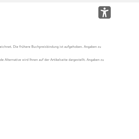
eichnet. Die frühere Buchpreisbindung ist aufgehoben. Angaben zu
e Alternative wird Ihnen auf der Artikelseite dargestellt. Angaben zu
ur Abholung mit Zahlung in der Filiale möglich. Der Gutschein ist nicht
t und das Hugendubel Hörbuch Abo. Der Gutschein ist nicht mit anderen