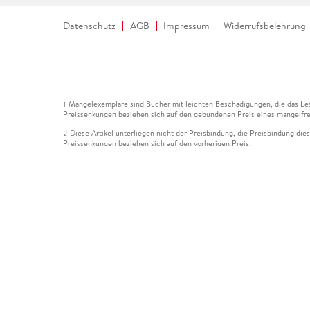
Datenschutz
AGB
Impressum
Widerrufsbelehrung
Mängelexemplare sind Bücher mit leichten Beschädigungen, die das Les
1
Preissenkungen beziehen sich auf den gebundenen Preis eines mangelfre
Diese Artikel unterliegen nicht der Preisbindung, die Preisbindung die
2
Preissenkungen beziehen sich auf den vorherigen Preis.
Durch Öffnen der Leseprobe willigen Sie ein, dass Daten an den Anbie
3
Der gebundene Preis dieses Artikels wird nach Ablauf des auf der Arti
4
Der Preisvergleich bezieht sich auf die unverbindliche Preisempfehlun
5
Der gebundene Preis dieses Artikels wurde vom Verlag gesenkt. Angabe
6
Die Preisbindung dieses Artikels wurde aufgehoben. Angaben zu Preis
7
Der gebundene Preis dieses Artikels wird nach Ablauf des auf der Arti
8
Ihr Gutschein SOMMER13 gilt bis einschließlich 10.08.2026. Sie könne
12
gültig für gesetzlich preisgebundene Artikel (deutschsprachige Bücher 
Gutscheinen und Geschenkkarten kombinierbar. Eine Barauszahlung ist ni