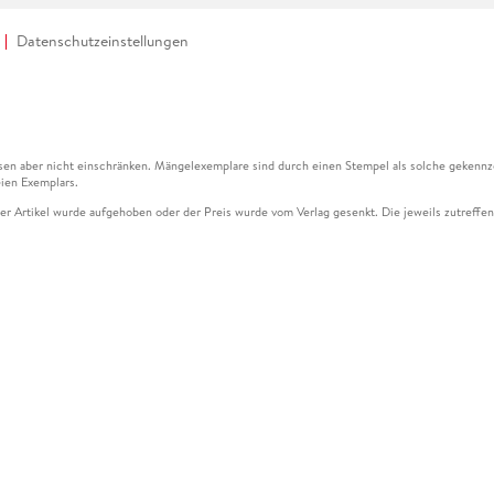
Datenschutzeinstellungen
en aber nicht einschränken. Mängelexemplare sind durch einen Stempel als solche gekennz
ien Exemplars.
ser Artikel wurde aufgehoben oder der Preis wurde vom Verlag gesenkt. Die jeweils zutreffend
ter der Leseprobe übermittelt werden.
kelseite dargestellten Datums vom Verlag angehoben.
g (UVP) des Herstellers.
n zu Preissenkungen beziehen sich auf den vorherigen Preis.
senkungen beziehen sich auf den letzten gebundenen Preis.
kelseite dargestellten Datums vom Verlag angehoben.
n den Gutschein ausschließlich online einlösen unter www.hugendubel.de. Keine Bestellung z
und eBooks) sowie für preisgebundene Kalender, tolino shine (4016621130466), tolino selec
cht möglich. Ein Weiterverkauf und der Handel des Gutscheincodes sind nicht gestattet.