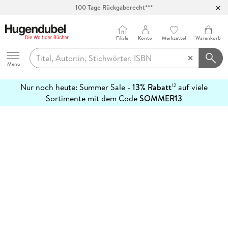
100 Tage Rückgaberecht***
Abholung in über 100 Filialen
Filiale
Konto
Merkzettel
Warenkorb
Hugendubel
Menu
Nur noch heute: Summer Sale -
13% Rabatt
auf viele
12
mehr
Sortimente mit dem Code
SOMMER13
erfahren