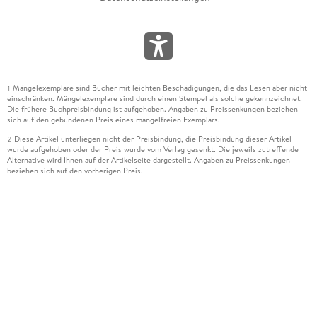
Mängelexemplare sind Bücher mit leichten Beschädigungen, die das Lesen aber nicht
1
einschränken. Mängelexemplare sind durch einen Stempel als solche gekennzeichnet.
Die frühere Buchpreisbindung ist aufgehoben. Angaben zu Preissenkungen beziehen
sich auf den gebundenen Preis eines mangelfreien Exemplars.
Diese Artikel unterliegen nicht der Preisbindung, die Preisbindung dieser Artikel
2
wurde aufgehoben oder der Preis wurde vom Verlag gesenkt. Die jeweils zutreffende
Alternative wird Ihnen auf der Artikelseite dargestellt. Angaben zu Preissenkungen
beziehen sich auf den vorherigen Preis.
Durch Öffnen der Leseprobe willigen Sie ein, dass Daten an den Anbieter der
3
Leseprobe übermittelt werden.
Der gebundene Preis dieses Artikels wird nach Ablauf des auf der Artikelseite
4
dargestellten Datums vom Verlag angehoben.
Der Preisvergleich bezieht sich auf die unverbindliche Preisempfehlung (UVP) des
5
Herstellers.
Der gebundene Preis dieses Artikels wurde vom Verlag gesenkt. Angaben zu
6
Preissenkungen beziehen sich auf den vorherigen Preis.
Die Preisbindung dieses Artikels wurde aufgehoben. Angaben zu Preissenkungen
7