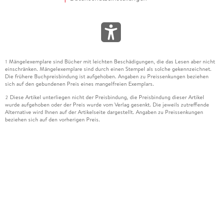
Mängelexemplare sind Bücher mit leichten Beschädigungen, die das Lesen aber nicht
1
einschränken. Mängelexemplare sind durch einen Stempel als solche gekennzeichnet.
Die frühere Buchpreisbindung ist aufgehoben. Angaben zu Preissenkungen beziehen
sich auf den gebundenen Preis eines mangelfreien Exemplars.
Diese Artikel unterliegen nicht der Preisbindung, die Preisbindung dieser Artikel
2
wurde aufgehoben oder der Preis wurde vom Verlag gesenkt. Die jeweils zutreffende
Alternative wird Ihnen auf der Artikelseite dargestellt. Angaben zu Preissenkungen
beziehen sich auf den vorherigen Preis.
Durch Öffnen der Leseprobe willigen Sie ein, dass Daten an den Anbieter der
3
Leseprobe übermittelt werden.
Der gebundene Preis dieses Artikels wird nach Ablauf des auf der Artikelseite
4
dargestellten Datums vom Verlag angehoben.
Der Preisvergleich bezieht sich auf die unverbindliche Preisempfehlung (UVP) des
5
Herstellers.
Der gebundene Preis dieses Artikels wurde vom Verlag gesenkt. Angaben zu
6
Preissenkungen beziehen sich auf den vorherigen Preis.
Die Preisbindung dieses Artikels wurde aufgehoben. Angaben zu Preissenkungen
7