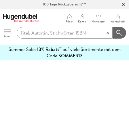
100 Tage Rückgaberecht***
Abholung in über 100 Filialen
Filiale
Konto
Merkzettel
Warenkorb
Hugendubel
Menu
Summer Sale:
13% Rabatt
auf viele Sortimente mit dem
12
mehr
Code
SOMMER13
erfahren