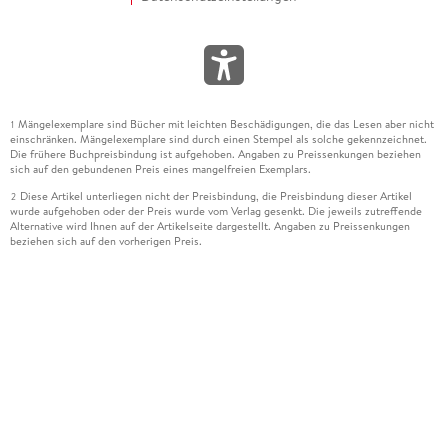
Mängelexemplare sind Bücher mit leichten Beschädigungen, die das Lesen aber nicht
1
einschränken. Mängelexemplare sind durch einen Stempel als solche gekennzeichnet.
Die frühere Buchpreisbindung ist aufgehoben. Angaben zu Preissenkungen beziehen
sich auf den gebundenen Preis eines mangelfreien Exemplars.
Diese Artikel unterliegen nicht der Preisbindung, die Preisbindung dieser Artikel
2
wurde aufgehoben oder der Preis wurde vom Verlag gesenkt. Die jeweils zutreffende
Alternative wird Ihnen auf der Artikelseite dargestellt. Angaben zu Preissenkungen
beziehen sich auf den vorherigen Preis.
Durch Öffnen der Leseprobe willigen Sie ein, dass Daten an den Anbieter der
3
Leseprobe übermittelt werden.
Der gebundene Preis dieses Artikels wird nach Ablauf des auf der Artikelseite
4
dargestellten Datums vom Verlag angehoben.
Der Preisvergleich bezieht sich auf die unverbindliche Preisempfehlung (UVP) des
5
Herstellers.
Der gebundene Preis dieses Artikels wurde vom Verlag gesenkt. Angaben zu
6
Preissenkungen beziehen sich auf den vorherigen Preis.
Die Preisbindung dieses Artikels wurde aufgehoben. Angaben zu Preissenkungen
7