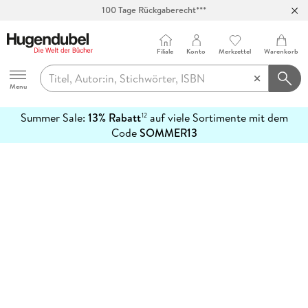
100 Tage Rückgaberecht***
Abholung in über 100 Filialen
Filiale
Konto
Merkzettel
Warenkorb
Hugendubel
Menu
Summer Sale:
13% Rabatt
auf viele Sortimente mit dem
12
mehr
Code
SOMMER13
erfahren