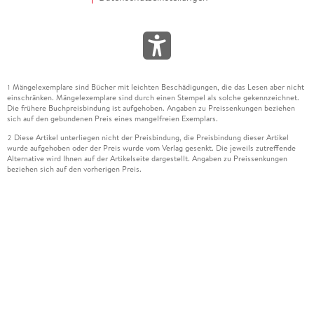
Mängelexemplare sind Bücher mit leichten Beschädigungen, die das Lesen aber nicht
1
einschränken. Mängelexemplare sind durch einen Stempel als solche gekennzeichnet.
Die frühere Buchpreisbindung ist aufgehoben. Angaben zu Preissenkungen beziehen
sich auf den gebundenen Preis eines mangelfreien Exemplars.
Diese Artikel unterliegen nicht der Preisbindung, die Preisbindung dieser Artikel
2
wurde aufgehoben oder der Preis wurde vom Verlag gesenkt. Die jeweils zutreffende
Alternative wird Ihnen auf der Artikelseite dargestellt. Angaben zu Preissenkungen
beziehen sich auf den vorherigen Preis.
Durch Öffnen der Leseprobe willigen Sie ein, dass Daten an den Anbieter der
3
Leseprobe übermittelt werden.
Der gebundene Preis dieses Artikels wird nach Ablauf des auf der Artikelseite
4
dargestellten Datums vom Verlag angehoben.
Der Preisvergleich bezieht sich auf die unverbindliche Preisempfehlung (UVP) des
5
Herstellers.
Der gebundene Preis dieses Artikels wurde vom Verlag gesenkt. Angaben zu
6
Preissenkungen beziehen sich auf den vorherigen Preis.
Die Preisbindung dieses Artikels wurde aufgehoben. Angaben zu Preissenkungen
7