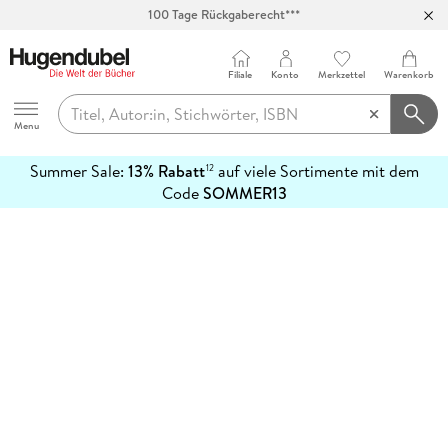
100 Tage Rückgaberecht***
Abholung in über 100 Filialen
Filiale
Konto
Merkzettel
Warenkorb
Hugendubel
Menu
Summer Sale:
13% Rabatt
auf viele Sortimente mit dem
12
mehr
Code
SOMMER13
erfahren