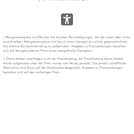
Mängelexemplare sind Bücher mit leichten Beschädigungen, die das Lesen aber nicht
1
einschränken. Mängelexemplare sind durch einen Stempel als solche gekennzeichnet.
Die frühere Buchpreisbindung ist aufgehoben. Angaben zu Preissenkungen beziehen
sich auf den gebundenen Preis eines mangelfreien Exemplars.
Diese Artikel unterliegen nicht der Preisbindung, die Preisbindung dieser Artikel
2
wurde aufgehoben oder der Preis wurde vom Verlag gesenkt. Die jeweils zutreffende
Alternative wird Ihnen auf der Artikelseite dargestellt. Angaben zu Preissenkungen
beziehen sich auf den vorherigen Preis.
Durch Öffnen der Leseprobe willigen Sie ein, dass Daten an den Anbieter der
3
Leseprobe übermittelt werden.
Der gebundene Preis dieses Artikels wird nach Ablauf des auf der Artikelseite
4
dargestellten Datums vom Verlag angehoben.
Der Preisvergleich bezieht sich auf die unverbindliche Preisempfehlung (UVP) des
5
Herstellers.
Der gebundene Preis dieses Artikels wurde vom Verlag gesenkt. Angaben zu
6
Preissenkungen beziehen sich auf den vorherigen Preis.
Die Preisbindung dieses Artikels wurde aufgehoben. Angaben zu Preissenkungen
7