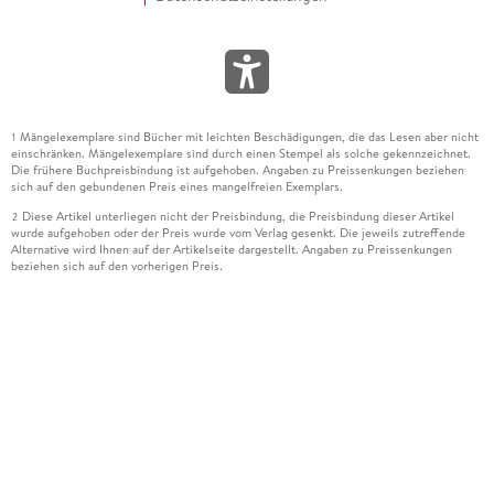
Mängelexemplare sind Bücher mit leichten Beschädigungen, die das Lesen aber nicht
1
einschränken. Mängelexemplare sind durch einen Stempel als solche gekennzeichnet.
Die frühere Buchpreisbindung ist aufgehoben. Angaben zu Preissenkungen beziehen
sich auf den gebundenen Preis eines mangelfreien Exemplars.
Diese Artikel unterliegen nicht der Preisbindung, die Preisbindung dieser Artikel
2
wurde aufgehoben oder der Preis wurde vom Verlag gesenkt. Die jeweils zutreffende
Alternative wird Ihnen auf der Artikelseite dargestellt. Angaben zu Preissenkungen
beziehen sich auf den vorherigen Preis.
Durch Öffnen der Leseprobe willigen Sie ein, dass Daten an den Anbieter der
3
Leseprobe übermittelt werden.
Der gebundene Preis dieses Artikels wird nach Ablauf des auf der Artikelseite
4
dargestellten Datums vom Verlag angehoben.
Der Preisvergleich bezieht sich auf die unverbindliche Preisempfehlung (UVP) des
5
Herstellers.
Der gebundene Preis dieses Artikels wurde vom Verlag gesenkt. Angaben zu
6
Preissenkungen beziehen sich auf den vorherigen Preis.
Die Preisbindung dieses Artikels wurde aufgehoben. Angaben zu Preissenkungen
7