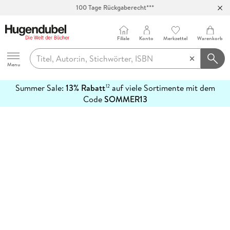
100 Tage Rückgaberecht***
Abholung in über 100 Filialen
Filiale
Konto
Merkzettel
Warenkorb
Hugendubel
Menu
Summer Sale:
13% Rabatt
auf viele Sortimente mit dem
12
mehr
Code
SOMMER13
erfahren