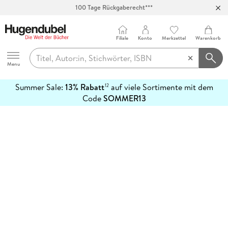
100 Tage Rückgaberecht***
Abholung in über 100 Filialen
Filiale
Konto
Merkzettel
Warenkorb
Hugendubel
Menu
Summer Sale:
13% Rabatt
auf viele Sortimente mit dem
12
mehr
Code
SOMMER13
erfahren