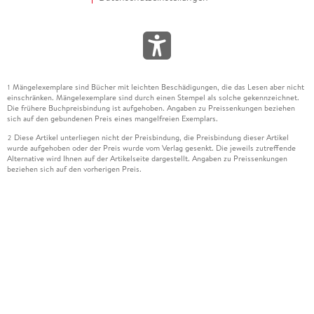
Mängelexemplare sind Bücher mit leichten Beschädigungen, die das Lesen aber nicht
1
einschränken. Mängelexemplare sind durch einen Stempel als solche gekennzeichnet.
Die frühere Buchpreisbindung ist aufgehoben. Angaben zu Preissenkungen beziehen
sich auf den gebundenen Preis eines mangelfreien Exemplars.
Diese Artikel unterliegen nicht der Preisbindung, die Preisbindung dieser Artikel
2
wurde aufgehoben oder der Preis wurde vom Verlag gesenkt. Die jeweils zutreffende
Alternative wird Ihnen auf der Artikelseite dargestellt. Angaben zu Preissenkungen
beziehen sich auf den vorherigen Preis.
Durch Öffnen der Leseprobe willigen Sie ein, dass Daten an den Anbieter der
3
Leseprobe übermittelt werden.
Der gebundene Preis dieses Artikels wird nach Ablauf des auf der Artikelseite
4
dargestellten Datums vom Verlag angehoben.
Der Preisvergleich bezieht sich auf die unverbindliche Preisempfehlung (UVP) des
5
Herstellers.
Der gebundene Preis dieses Artikels wurde vom Verlag gesenkt. Angaben zu
6
Preissenkungen beziehen sich auf den vorherigen Preis.
Die Preisbindung dieses Artikels wurde aufgehoben. Angaben zu Preissenkungen
7