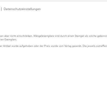
Datenschutzeinstellungen
en aber nicht einschränken. Mängelexemplare sind durch einen Stempel als solche gekennz
ien Exemplars.
ser Artikel wurde aufgehoben oder der Preis wurde vom Verlag gesenkt. Die jeweils zutreffend
ter der Leseprobe übermittelt werden.
kelseite dargestellten Datums vom Verlag angehoben.
g (UVP) des Herstellers.
n zu Preissenkungen beziehen sich auf den vorherigen Preis.
senkungen beziehen sich auf den letzten gebundenen Preis.
kelseite dargestellten Datums vom Verlag angehoben.
n den Gutschein ausschließlich online einlösen unter www.hugendubel.de. Keine Bestellung z
und eBooks) sowie für preisgebundene Kalender, tolino shine (4016621130466), tolino selec
cht möglich. Ein Weiterverkauf und der Handel des Gutscheincodes sind nicht gestattet.