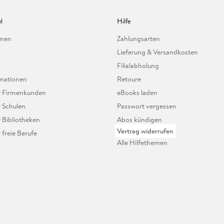
l
Hilfe
hmen
Zahlungsarten
Lieferung & Versandkosten
Filialabholung
mationen
Retoure
ür Firmenkunden
eBooks laden
r Schulen
Passwort vergessen
r Bibliotheken
Abos kündigen
Vertrag widerrufen
r freie Berufe
Alle Hilfethemen