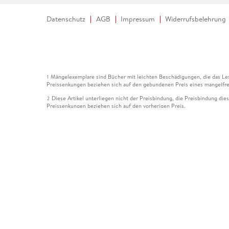
Datenschutz
AGB
Impressum
Widerrufsbelehrung
Mängelexemplare sind Bücher mit leichten Beschädigungen, die das Les
1
Preissenkungen beziehen sich auf den gebundenen Preis eines mangelfre
Diese Artikel unterliegen nicht der Preisbindung, die Preisbindung die
2
Preissenkungen beziehen sich auf den vorherigen Preis.
Durch Öffnen der Leseprobe willigen Sie ein, dass Daten an den Anbie
3
Der gebundene Preis dieses Artikels wird nach Ablauf des auf der Arti
4
Der Preisvergleich bezieht sich auf die unverbindliche Preisempfehlun
5
Der gebundene Preis dieses Artikels wurde vom Verlag gesenkt. Angabe
6
Die Preisbindung dieses Artikels wurde aufgehoben. Angaben zu Preis
7
Der gebundene Preis dieses Artikels wird nach Ablauf des auf der Arti
8
Ihr Gutschein SOMMER13 gilt bis einschließlich 10.08.2026. Sie könne
12
gültig für gesetzlich preisgebundene Artikel (deutschsprachige Bücher 
Gutscheinen und Geschenkkarten kombinierbar. Eine Barauszahlung ist ni