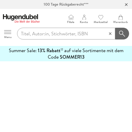
100 Tage Rückgaberecht***
Abholung in über 100 Filialen
Filiale
Konto
Merkzettel
Warenkorb
Hugendubel
Menu
Summer Sale:
13% Rabatt
auf viele Sortimente mit dem
12
mehr
Code
SOMMER13
erfahren