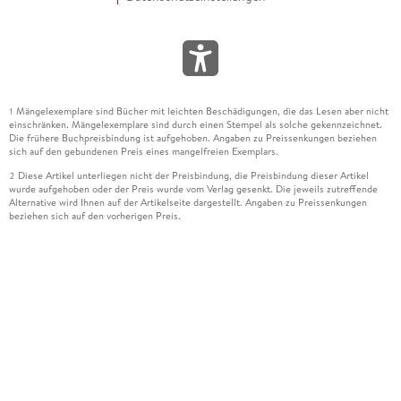
Mängelexemplare sind Bücher mit leichten Beschädigungen, die das Lesen aber nicht
1
einschränken. Mängelexemplare sind durch einen Stempel als solche gekennzeichnet.
Die frühere Buchpreisbindung ist aufgehoben. Angaben zu Preissenkungen beziehen
sich auf den gebundenen Preis eines mangelfreien Exemplars.
Diese Artikel unterliegen nicht der Preisbindung, die Preisbindung dieser Artikel
2
wurde aufgehoben oder der Preis wurde vom Verlag gesenkt. Die jeweils zutreffende
Alternative wird Ihnen auf der Artikelseite dargestellt. Angaben zu Preissenkungen
beziehen sich auf den vorherigen Preis.
Durch Öffnen der Leseprobe willigen Sie ein, dass Daten an den Anbieter der
3
Leseprobe übermittelt werden.
Der gebundene Preis dieses Artikels wird nach Ablauf des auf der Artikelseite
4
dargestellten Datums vom Verlag angehoben.
Der Preisvergleich bezieht sich auf die unverbindliche Preisempfehlung (UVP) des
5
Herstellers.
Der gebundene Preis dieses Artikels wurde vom Verlag gesenkt. Angaben zu
6
Preissenkungen beziehen sich auf den vorherigen Preis.
Die Preisbindung dieses Artikels wurde aufgehoben. Angaben zu Preissenkungen
7