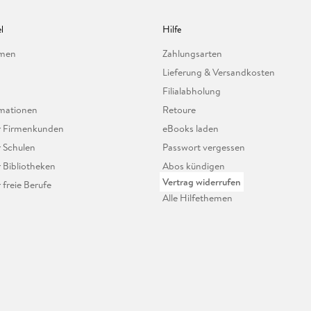
l
Hilfe
hmen
Zahlungsarten
Lieferung & Versandkosten
Filialabholung
mationen
Retoure
ür Firmenkunden
eBooks laden
r Schulen
Passwort vergessen
r Bibliotheken
Abos kündigen
Vertrag widerrufen
r freie Berufe
Alle Hilfethemen