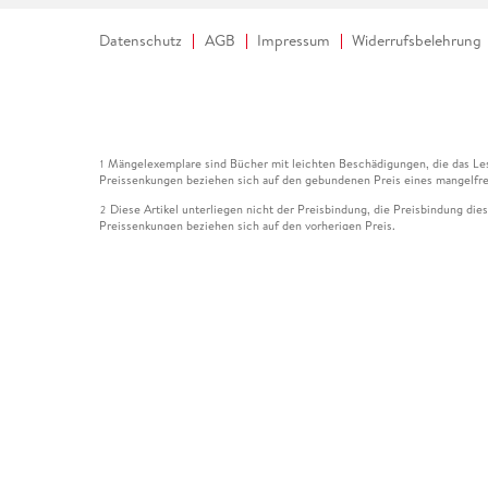
Datenschutz
AGB
Impressum
Widerrufsbelehrung
Mängelexemplare sind Bücher mit leichten Beschädigungen, die das Les
1
Preissenkungen beziehen sich auf den gebundenen Preis eines mangelfre
Diese Artikel unterliegen nicht der Preisbindung, die Preisbindung die
2
Preissenkungen beziehen sich auf den vorherigen Preis.
Durch Öffnen der Leseprobe willigen Sie ein, dass Daten an den Anbie
3
Der gebundene Preis dieses Artikels wird nach Ablauf des auf der Arti
4
Der Preisvergleich bezieht sich auf die unverbindliche Preisempfehlun
5
Der gebundene Preis dieses Artikels wurde vom Verlag gesenkt. Angabe
6
Die Preisbindung dieses Artikels wurde aufgehoben. Angaben zu Preis
7
Der gebundene Preis dieses Artikels wird nach Ablauf des auf der Arti
8
Ihr Gutschein SOMMER13 gilt bis einschließlich 10.08.2026. Sie könne
12
gültig für gesetzlich preisgebundene Artikel (deutschsprachige Bücher 
Gutscheinen und Geschenkkarten kombinierbar. Eine Barauszahlung ist ni