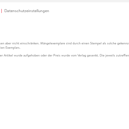
Datenschutzeinstellungen
en aber nicht einschränken. Mängelexemplare sind durch einen Stempel als solche gekennz
ien Exemplars.
ser Artikel wurde aufgehoben oder der Preis wurde vom Verlag gesenkt. Die jeweils zutreffend
ter der Leseprobe übermittelt werden.
kelseite dargestellten Datums vom Verlag angehoben.
g (UVP) des Herstellers.
n zu Preissenkungen beziehen sich auf den vorherigen Preis.
senkungen beziehen sich auf den letzten gebundenen Preis.
kelseite dargestellten Datums vom Verlag angehoben.
n den Gutschein ausschließlich online einlösen unter www.hugendubel.de. Keine Bestellung z
und eBooks) sowie für preisgebundene Kalender, tolino shine (4016621130466), tolino selec
cht möglich. Ein Weiterverkauf und der Handel des Gutscheincodes sind nicht gestattet.