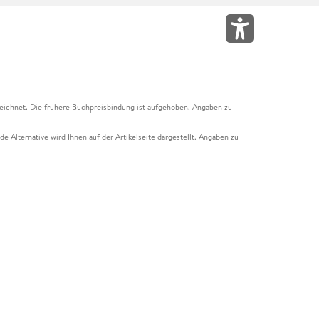
eichnet. Die frühere Buchpreisbindung ist aufgehoben. Angaben zu
e Alternative wird Ihnen auf der Artikelseite dargestellt. Angaben zu
ur Abholung mit Zahlung in der Filiale möglich. Der Gutschein ist nicht
t und das Hugendubel Hörbuch Abo. Der Gutschein ist nicht mit anderen