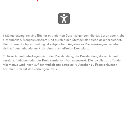
Mängelexemplare sind Bücher mit leichten Beschädigungen, die das Lesen aber nicht
1
einschränken. Mängelexemplare sind durch einen Stempel als solche gekennzeichnet.
Die frühere Buchpreisbindung ist aufgehoben. Angaben zu Preissenkungen beziehen
sich auf den gebundenen Preis eines mangelfreien Exemplars.
Diese Artikel unterliegen nicht der Preisbindung, die Preisbindung dieser Artikel
2
wurde aufgehoben oder der Preis wurde vom Verlag gesenkt. Die jeweils zutreffende
Alternative wird Ihnen auf der Artikelseite dargestellt. Angaben zu Preissenkungen
beziehen sich auf den vorherigen Preis.
Durch Öffnen der Leseprobe willigen Sie ein, dass Daten an den Anbieter der
3
Leseprobe übermittelt werden.
Der gebundene Preis dieses Artikels wird nach Ablauf des auf der Artikelseite
4
dargestellten Datums vom Verlag angehoben.
Der Preisvergleich bezieht sich auf die unverbindliche Preisempfehlung (UVP) des
5
Herstellers.
Der gebundene Preis dieses Artikels wurde vom Verlag gesenkt. Angaben zu
6
Preissenkungen beziehen sich auf den vorherigen Preis.
Die Preisbindung dieses Artikels wurde aufgehoben. Angaben zu Preissenkungen
7