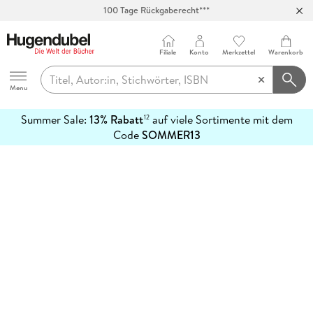
100 Tage Rückgaberecht***
Abholung in über 100 Filialen
Filiale
Konto
Merkzettel
Warenkorb
Hugendubel
Menu
Summer Sale:
13% Rabatt
auf viele Sortimente mit dem
12
mehr
Code
SOMMER13
erfahren