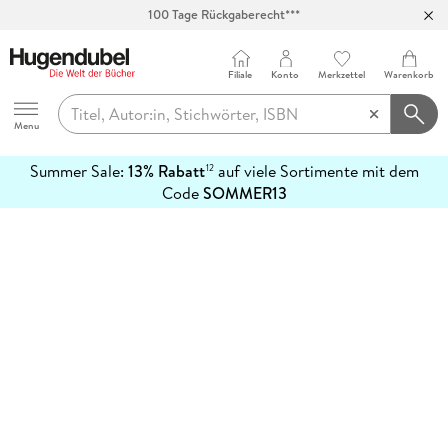
100 Tage Rückgaberecht***
Abholung in über 100 Filialen
Filiale
Konto
Merkzettel
Warenkorb
Hugendubel
Menu
Summer Sale:
13% Rabatt
auf viele Sortimente mit dem
12
mehr
Code
SOMMER13
erfahren