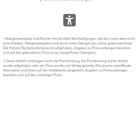
Mängelexemplare sind Bücher mit leichten Beschädigungen, die das Lesen aber nicht
1
einschränken. Mängelexemplare sind durch einen Stempel als solche gekennzeichnet.
Die frühere Buchpreisbindung ist aufgehoben. Angaben zu Preissenkungen beziehen
sich auf den gebundenen Preis eines mangelfreien Exemplars.
Diese Artikel unterliegen nicht der Preisbindung, die Preisbindung dieser Artikel
2
wurde aufgehoben oder der Preis wurde vom Verlag gesenkt. Die jeweils zutreffende
Alternative wird Ihnen auf der Artikelseite dargestellt. Angaben zu Preissenkungen
beziehen sich auf den vorherigen Preis.
Durch Öffnen der Leseprobe willigen Sie ein, dass Daten an den Anbieter der
3
Leseprobe übermittelt werden.
Der gebundene Preis dieses Artikels wird nach Ablauf des auf der Artikelseite
4
dargestellten Datums vom Verlag angehoben.
Der Preisvergleich bezieht sich auf die unverbindliche Preisempfehlung (UVP) des
5
Herstellers.
Der gebundene Preis dieses Artikels wurde vom Verlag gesenkt. Angaben zu
6
Preissenkungen beziehen sich auf den vorherigen Preis.
Die Preisbindung dieses Artikels wurde aufgehoben. Angaben zu Preissenkungen
7