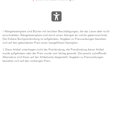
Mängelexemplare sind Bücher mit leichten Beschädigungen, die das Lesen aber nicht
1
einschränken. Mängelexemplare sind durch einen Stempel als solche gekennzeichnet.
Die frühere Buchpreisbindung ist aufgehoben. Angaben zu Preissenkungen beziehen
sich auf den gebundenen Preis eines mangelfreien Exemplars.
Diese Artikel unterliegen nicht der Preisbindung, die Preisbindung dieser Artikel
2
wurde aufgehoben oder der Preis wurde vom Verlag gesenkt. Die jeweils zutreffende
Alternative wird Ihnen auf der Artikelseite dargestellt. Angaben zu Preissenkungen
beziehen sich auf den vorherigen Preis.
Durch Öffnen der Leseprobe willigen Sie ein, dass Daten an den Anbieter der
3
Leseprobe übermittelt werden.
Der gebundene Preis dieses Artikels wird nach Ablauf des auf der Artikelseite
4
dargestellten Datums vom Verlag angehoben.
Der Preisvergleich bezieht sich auf die unverbindliche Preisempfehlung (UVP) des
5
Herstellers.
Der gebundene Preis dieses Artikels wurde vom Verlag gesenkt. Angaben zu
6
Preissenkungen beziehen sich auf den vorherigen Preis.
Die Preisbindung dieses Artikels wurde aufgehoben. Angaben zu Preissenkungen
7