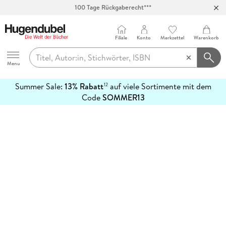
100 Tage Rückgaberecht***
Abholung in über 100 Filialen
Filiale
Konto
Merkzettel
Warenkorb
Hugendubel
Menu
Summer Sale:
13% Rabatt
auf viele Sortimente mit dem
12
mehr
Code
SOMMER13
erfahren