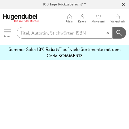
100 Tage Rückgaberecht***
Abholung in über 100 Filialen
Filiale
Konto
Merkzettel
Warenkorb
Hugendubel
Menu
Summer Sale:
13% Rabatt
auf viele Sortimente mit dem
12
mehr
Code
SOMMER13
erfahren