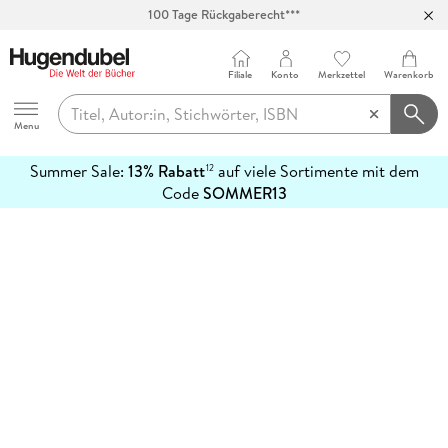
100 Tage Rückgaberecht***
Abholung in über 100 Filialen
Filiale
Konto
Merkzettel
Warenkorb
Hugendubel
Menu
Summer Sale:
13% Rabatt
auf viele Sortimente mit dem
12
mehr
Code
SOMMER13
erfahren