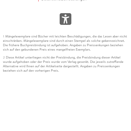
Mängelexemplare sind Bücher mit leichten Beschädigungen, die das Lesen aber nicht
1
einschränken. Mängelexemplare sind durch einen Stempel als solche gekennzeichnet.
Die frühere Buchpreisbindung ist aufgehoben. Angaben zu Preissenkungen beziehen
sich auf den gebundenen Preis eines mangelfreien Exemplars.
Diese Artikel unterliegen nicht der Preisbindung, die Preisbindung dieser Artikel
2
wurde aufgehoben oder der Preis wurde vom Verlag gesenkt. Die jeweils zutreffende
Alternative wird Ihnen auf der Artikelseite dargestellt. Angaben zu Preissenkungen
beziehen sich auf den vorherigen Preis.
Durch Öffnen der Leseprobe willigen Sie ein, dass Daten an den Anbieter der
3
Leseprobe übermittelt werden.
Der gebundene Preis dieses Artikels wird nach Ablauf des auf der Artikelseite
4
dargestellten Datums vom Verlag angehoben.
Der Preisvergleich bezieht sich auf die unverbindliche Preisempfehlung (UVP) des
5
Herstellers.
Der gebundene Preis dieses Artikels wurde vom Verlag gesenkt. Angaben zu
6
Preissenkungen beziehen sich auf den vorherigen Preis.
Die Preisbindung dieses Artikels wurde aufgehoben. Angaben zu Preissenkungen
7