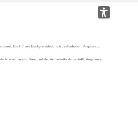
eichnet. Die frühere Buchpreisbindung ist aufgehoben. Angaben zu
e Alternative wird Ihnen auf der Artikelseite dargestellt. Angaben zu
ur Abholung mit Zahlung in der Filiale möglich. Der Gutschein ist nicht
t und das Hugendubel Hörbuch Abo. Der Gutschein ist nicht mit anderen