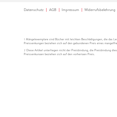
Datenschutz
AGB
Impressum
Widerrufsbelehrung
Mängelexemplare sind Bücher mit leichten Beschädigungen, die das Les
1
Preissenkungen beziehen sich auf den gebundenen Preis eines mangelfre
Diese Artikel unterliegen nicht der Preisbindung, die Preisbindung die
2
Preissenkungen beziehen sich auf den vorherigen Preis.
Durch Öffnen der Leseprobe willigen Sie ein, dass Daten an den Anbie
3
Der gebundene Preis dieses Artikels wird nach Ablauf des auf der Arti
4
Der Preisvergleich bezieht sich auf die unverbindliche Preisempfehlun
5
Der gebundene Preis dieses Artikels wurde vom Verlag gesenkt. Angabe
6
Die Preisbindung dieses Artikels wurde aufgehoben. Angaben zu Preis
7
Der gebundene Preis dieses Artikels wird nach Ablauf des auf der Arti
8
Ihr Gutschein SOMMER13 gilt bis einschließlich 10.08.2026. Sie könne
12
gültig für gesetzlich preisgebundene Artikel (deutschsprachige Bücher 
Gutscheinen und Geschenkkarten kombinierbar. Eine Barauszahlung ist ni