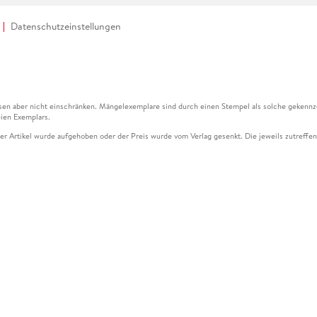
Datenschutzeinstellungen
en aber nicht einschränken. Mängelexemplare sind durch einen Stempel als solche gekennz
ien Exemplars.
ser Artikel wurde aufgehoben oder der Preis wurde vom Verlag gesenkt. Die jeweils zutreffend
ter der Leseprobe übermittelt werden.
kelseite dargestellten Datums vom Verlag angehoben.
g (UVP) des Herstellers.
n zu Preissenkungen beziehen sich auf den vorherigen Preis.
senkungen beziehen sich auf den letzten gebundenen Preis.
kelseite dargestellten Datums vom Verlag angehoben.
n den Gutschein ausschließlich online einlösen unter www.hugendubel.de. Keine Bestellung z
und eBooks) sowie für preisgebundene Kalender, tolino shine (4016621130466), tolino selec
cht möglich. Ein Weiterverkauf und der Handel des Gutscheincodes sind nicht gestattet.