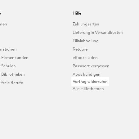
l
Hilfe
hmen
Zahlungsarten
Lieferung & Versandkosten
Filialabholung
mationen
Retoure
ür Firmenkunden
eBooks laden
r Schulen
Passwort vergessen
r Bibliotheken
Abos kündigen
Vertrag widerrufen
r freie Berufe
Alle Hilfethemen