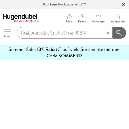
100 Tage Rückgaberecht***
Abholung in über 100 Filialen
Filiale
Konto
Merkzettel
Warenkorb
Hugendubel
Menu
Summer Sale:
13% Rabatt
auf viele Sortimente mit dem
12
mehr
Code
SOMMER13
erfahren