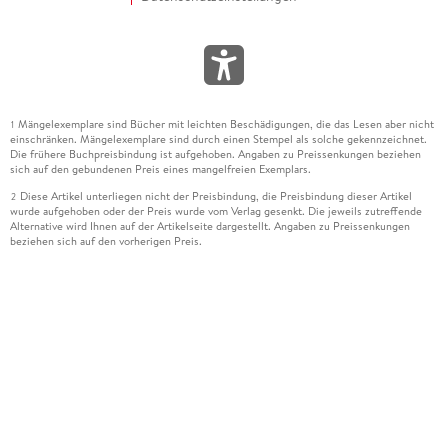
Mängelexemplare sind Bücher mit leichten Beschädigungen, die das Lesen aber nicht
1
einschränken. Mängelexemplare sind durch einen Stempel als solche gekennzeichnet.
Die frühere Buchpreisbindung ist aufgehoben. Angaben zu Preissenkungen beziehen
sich auf den gebundenen Preis eines mangelfreien Exemplars.
Diese Artikel unterliegen nicht der Preisbindung, die Preisbindung dieser Artikel
2
wurde aufgehoben oder der Preis wurde vom Verlag gesenkt. Die jeweils zutreffende
Alternative wird Ihnen auf der Artikelseite dargestellt. Angaben zu Preissenkungen
beziehen sich auf den vorherigen Preis.
Durch Öffnen der Leseprobe willigen Sie ein, dass Daten an den Anbieter der
3
Leseprobe übermittelt werden.
Der gebundene Preis dieses Artikels wird nach Ablauf des auf der Artikelseite
4
dargestellten Datums vom Verlag angehoben.
Der Preisvergleich bezieht sich auf die unverbindliche Preisempfehlung (UVP) des
5
Herstellers.
Der gebundene Preis dieses Artikels wurde vom Verlag gesenkt. Angaben zu
6
Preissenkungen beziehen sich auf den vorherigen Preis.
Die Preisbindung dieses Artikels wurde aufgehoben. Angaben zu Preissenkungen
7