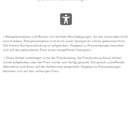
Mängelexemplare sind Bücher mit leichten Beschädigungen, die das Lesen aber nicht
1
einschränken. Mängelexemplare sind durch einen Stempel als solche gekennzeichnet.
Die frühere Buchpreisbindung ist aufgehoben. Angaben zu Preissenkungen beziehen
sich auf den gebundenen Preis eines mangelfreien Exemplars.
Diese Artikel unterliegen nicht der Preisbindung, die Preisbindung dieser Artikel
2
wurde aufgehoben oder der Preis wurde vom Verlag gesenkt. Die jeweils zutreffende
Alternative wird Ihnen auf der Artikelseite dargestellt. Angaben zu Preissenkungen
beziehen sich auf den vorherigen Preis.
Durch Öffnen der Leseprobe willigen Sie ein, dass Daten an den Anbieter der
3
Leseprobe übermittelt werden.
Der gebundene Preis dieses Artikels wird nach Ablauf des auf der Artikelseite
4
dargestellten Datums vom Verlag angehoben.
Der Preisvergleich bezieht sich auf die unverbindliche Preisempfehlung (UVP) des
5
Herstellers.
Der gebundene Preis dieses Artikels wurde vom Verlag gesenkt. Angaben zu
6
Preissenkungen beziehen sich auf den vorherigen Preis.
Die Preisbindung dieses Artikels wurde aufgehoben. Angaben zu Preissenkungen
7