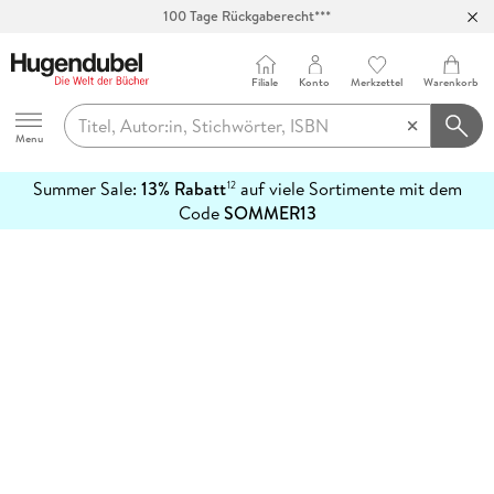
100 Tage Rückgaberecht***
Abholung in über 100 Filialen
Filiale
Konto
Merkzettel
Warenkorb
Hugendubel
Menu
Summer Sale:
13% Rabatt
auf viele Sortimente mit dem
12
mehr
Code
SOMMER13
erfahren