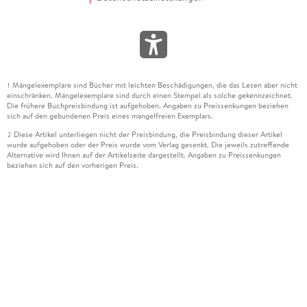
Mängelexemplare sind Bücher mit leichten Beschädigungen, die das Lesen aber nicht
1
einschränken. Mängelexemplare sind durch einen Stempel als solche gekennzeichnet.
Die frühere Buchpreisbindung ist aufgehoben. Angaben zu Preissenkungen beziehen
sich auf den gebundenen Preis eines mangelfreien Exemplars.
Diese Artikel unterliegen nicht der Preisbindung, die Preisbindung dieser Artikel
2
wurde aufgehoben oder der Preis wurde vom Verlag gesenkt. Die jeweils zutreffende
Alternative wird Ihnen auf der Artikelseite dargestellt. Angaben zu Preissenkungen
beziehen sich auf den vorherigen Preis.
Durch Öffnen der Leseprobe willigen Sie ein, dass Daten an den Anbieter der
3
Leseprobe übermittelt werden.
Der gebundene Preis dieses Artikels wird nach Ablauf des auf der Artikelseite
4
dargestellten Datums vom Verlag angehoben.
Der Preisvergleich bezieht sich auf die unverbindliche Preisempfehlung (UVP) des
5
Herstellers.
Der gebundene Preis dieses Artikels wurde vom Verlag gesenkt. Angaben zu
6
Preissenkungen beziehen sich auf den vorherigen Preis.
Die Preisbindung dieses Artikels wurde aufgehoben. Angaben zu Preissenkungen
7