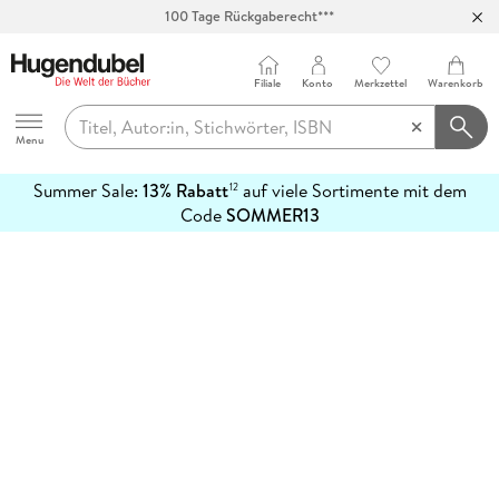
100 Tage Rückgaberecht***
Abholung in über 100 Filialen
Filiale
Konto
Merkzettel
Warenkorb
Hugendubel
Menu
Summer Sale:
13% Rabatt
auf viele Sortimente mit dem
12
mehr
Code
SOMMER13
erfahren