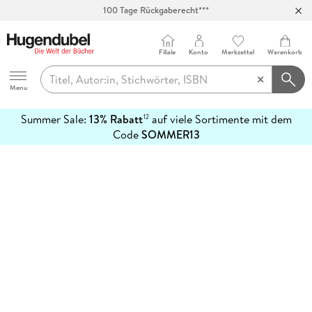
100 Tage Rückgaberecht***
Abholung in über 100 Filialen
Filiale
Konto
Merkzettel
Warenkorb
Hugendubel
Menu
Summer Sale:
13% Rabatt
auf viele Sortimente mit dem
12
mehr
Code
SOMMER13
erfahren