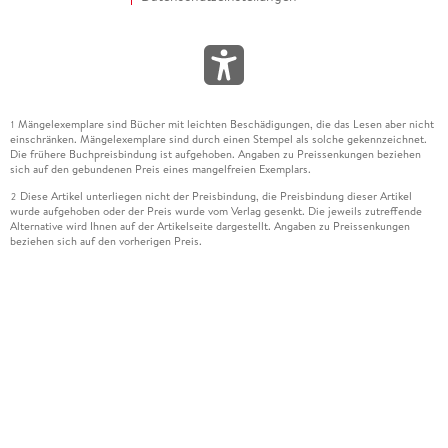
Mängelexemplare sind Bücher mit leichten Beschädigungen, die das Lesen aber nicht
1
einschränken. Mängelexemplare sind durch einen Stempel als solche gekennzeichnet.
Die frühere Buchpreisbindung ist aufgehoben. Angaben zu Preissenkungen beziehen
sich auf den gebundenen Preis eines mangelfreien Exemplars.
Diese Artikel unterliegen nicht der Preisbindung, die Preisbindung dieser Artikel
2
wurde aufgehoben oder der Preis wurde vom Verlag gesenkt. Die jeweils zutreffende
Alternative wird Ihnen auf der Artikelseite dargestellt. Angaben zu Preissenkungen
beziehen sich auf den vorherigen Preis.
Durch Öffnen der Leseprobe willigen Sie ein, dass Daten an den Anbieter der
3
Leseprobe übermittelt werden.
Der gebundene Preis dieses Artikels wird nach Ablauf des auf der Artikelseite
4
dargestellten Datums vom Verlag angehoben.
Der Preisvergleich bezieht sich auf die unverbindliche Preisempfehlung (UVP) des
5
Herstellers.
Der gebundene Preis dieses Artikels wurde vom Verlag gesenkt. Angaben zu
6
Preissenkungen beziehen sich auf den vorherigen Preis.
Die Preisbindung dieses Artikels wurde aufgehoben. Angaben zu Preissenkungen
7