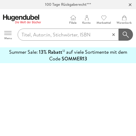
100 Tage Rückgaberecht***
Abholung in über 100 Filialen
Filiale
Konto
Merkzettel
Warenkorb
Hugendubel
Menu
Summer Sale:
13% Rabatt
auf viele Sortimente mit dem
12
mehr
Code
SOMMER13
erfahren