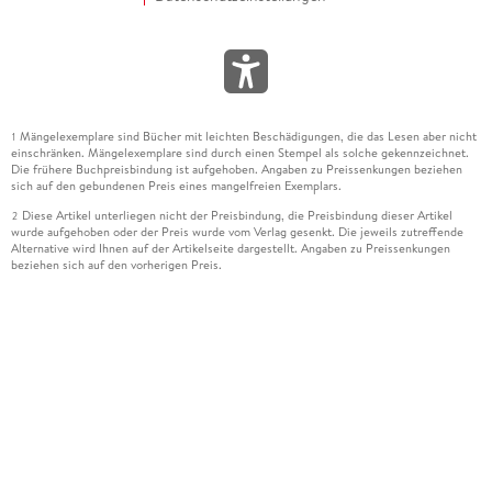
Mängelexemplare sind Bücher mit leichten Beschädigungen, die das Lesen aber nicht
1
einschränken. Mängelexemplare sind durch einen Stempel als solche gekennzeichnet.
Die frühere Buchpreisbindung ist aufgehoben. Angaben zu Preissenkungen beziehen
sich auf den gebundenen Preis eines mangelfreien Exemplars.
Diese Artikel unterliegen nicht der Preisbindung, die Preisbindung dieser Artikel
2
wurde aufgehoben oder der Preis wurde vom Verlag gesenkt. Die jeweils zutreffende
Alternative wird Ihnen auf der Artikelseite dargestellt. Angaben zu Preissenkungen
beziehen sich auf den vorherigen Preis.
Durch Öffnen der Leseprobe willigen Sie ein, dass Daten an den Anbieter der
3
Leseprobe übermittelt werden.
Der gebundene Preis dieses Artikels wird nach Ablauf des auf der Artikelseite
4
dargestellten Datums vom Verlag angehoben.
Der Preisvergleich bezieht sich auf die unverbindliche Preisempfehlung (UVP) des
5
Herstellers.
Der gebundene Preis dieses Artikels wurde vom Verlag gesenkt. Angaben zu
6
Preissenkungen beziehen sich auf den vorherigen Preis.
Die Preisbindung dieses Artikels wurde aufgehoben. Angaben zu Preissenkungen
7