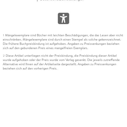
Mängelexemplare sind Bücher mit leichten Beschädigungen, die das Lesen aber nicht
1
einschränken. Mängelexemplare sind durch einen Stempel als solche gekennzeichnet.
Die frühere Buchpreisbindung ist aufgehoben. Angaben zu Preissenkungen beziehen
sich auf den gebundenen Preis eines mangelfreien Exemplars.
Diese Artikel unterliegen nicht der Preisbindung, die Preisbindung dieser Artikel
2
wurde aufgehoben oder der Preis wurde vom Verlag gesenkt. Die jeweils zutreffende
Alternative wird Ihnen auf der Artikelseite dargestellt. Angaben zu Preissenkungen
beziehen sich auf den vorherigen Preis.
Durch Öffnen der Leseprobe willigen Sie ein, dass Daten an den Anbieter der
3
Leseprobe übermittelt werden.
Der gebundene Preis dieses Artikels wird nach Ablauf des auf der Artikelseite
4
dargestellten Datums vom Verlag angehoben.
Der Preisvergleich bezieht sich auf die unverbindliche Preisempfehlung (UVP) des
5
Herstellers.
Der gebundene Preis dieses Artikels wurde vom Verlag gesenkt. Angaben zu
6
Preissenkungen beziehen sich auf den vorherigen Preis.
Die Preisbindung dieses Artikels wurde aufgehoben. Angaben zu Preissenkungen
7