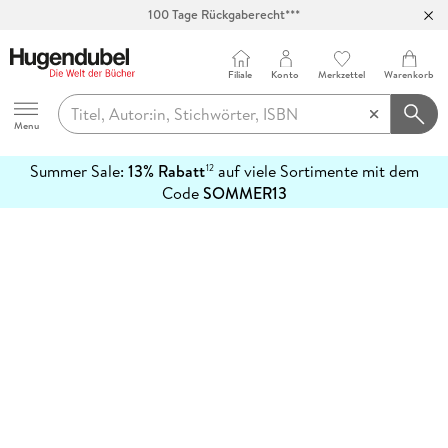
100 Tage Rückgaberecht***
Abholung in über 100 Filialen
Filiale
Konto
Merkzettel
Warenkorb
Hugendubel
Menu
Summer Sale:
13% Rabatt
auf viele Sortimente mit dem
12
mehr
Code
SOMMER13
erfahren