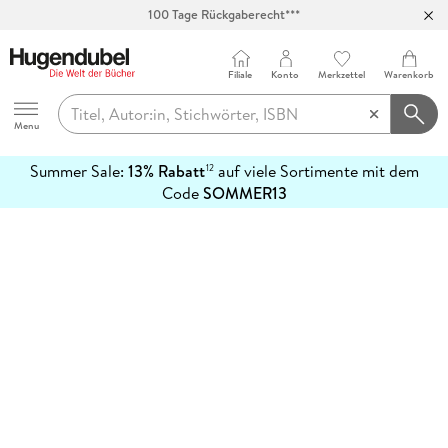
100 Tage Rückgaberecht***
Abholung in über 100 Filialen
Filiale
Konto
Merkzettel
Warenkorb
Hugendubel
Menu
Summer Sale:
13% Rabatt
auf viele Sortimente mit dem
12
mehr
Code
SOMMER13
erfahren