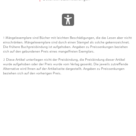
Mängelexemplare sind Bücher mit leichten Beschädigungen, die das Lesen aber nicht
1
einschränken. Mängelexemplare sind durch einen Stempel als solche gekennzeichnet.
Die frühere Buchpreisbindung ist aufgehoben. Angaben zu Preissenkungen beziehen
sich auf den gebundenen Preis eines mangelfreien Exemplars.
Diese Artikel unterliegen nicht der Preisbindung, die Preisbindung dieser Artikel
2
wurde aufgehoben oder der Preis wurde vom Verlag gesenkt. Die jeweils zutreffende
Alternative wird Ihnen auf der Artikelseite dargestellt. Angaben zu Preissenkungen
beziehen sich auf den vorherigen Preis.
Durch Öffnen der Leseprobe willigen Sie ein, dass Daten an den Anbieter der
3
Leseprobe übermittelt werden.
Der gebundene Preis dieses Artikels wird nach Ablauf des auf der Artikelseite
4
dargestellten Datums vom Verlag angehoben.
Der Preisvergleich bezieht sich auf die unverbindliche Preisempfehlung (UVP) des
5
Herstellers.
Der gebundene Preis dieses Artikels wurde vom Verlag gesenkt. Angaben zu
6
Preissenkungen beziehen sich auf den vorherigen Preis.
Die Preisbindung dieses Artikels wurde aufgehoben. Angaben zu Preissenkungen
7