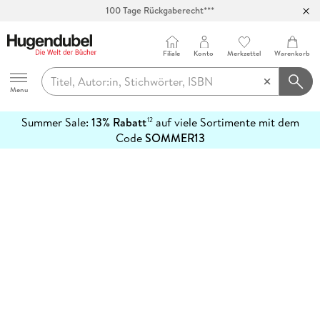
100 Tage Rückgaberecht***
Abholung in über 100 Filialen
Filiale
Konto
Merkzettel
Warenkorb
Hugendubel
Menu
Summer Sale:
13% Rabatt
auf viele Sortimente mit dem
12
mehr
Code
SOMMER13
erfahren