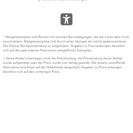
Mängelexemplare sind Bücher mit leichten Beschädigungen, die das Lesen aber nicht
1
einschränken. Mängelexemplare sind durch einen Stempel als solche gekennzeichnet.
Die frühere Buchpreisbindung ist aufgehoben. Angaben zu Preissenkungen beziehen
sich auf den gebundenen Preis eines mangelfreien Exemplars.
Diese Artikel unterliegen nicht der Preisbindung, die Preisbindung dieser Artikel
2
wurde aufgehoben oder der Preis wurde vom Verlag gesenkt. Die jeweils zutreffende
Alternative wird Ihnen auf der Artikelseite dargestellt. Angaben zu Preissenkungen
beziehen sich auf den vorherigen Preis.
Durch Öffnen der Leseprobe willigen Sie ein, dass Daten an den Anbieter der
3
Leseprobe übermittelt werden.
Der gebundene Preis dieses Artikels wird nach Ablauf des auf der Artikelseite
4
dargestellten Datums vom Verlag angehoben.
Der Preisvergleich bezieht sich auf die unverbindliche Preisempfehlung (UVP) des
5
Herstellers.
Der gebundene Preis dieses Artikels wurde vom Verlag gesenkt. Angaben zu
6
Preissenkungen beziehen sich auf den vorherigen Preis.
Die Preisbindung dieses Artikels wurde aufgehoben. Angaben zu Preissenkungen
7