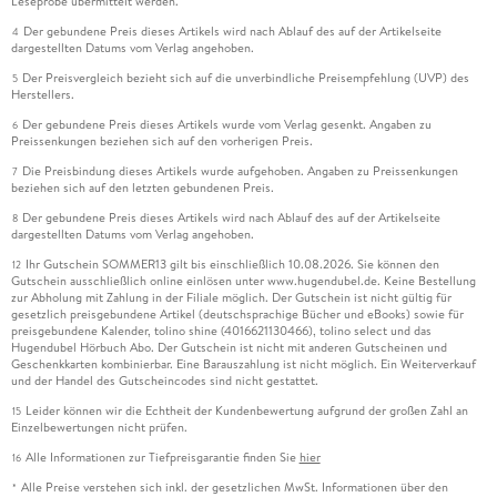
Leseprobe übermittelt werden.
Der gebundene Preis dieses Artikels wird nach Ablauf des auf der Artikelseite
4
dargestellten Datums vom Verlag angehoben.
Der Preisvergleich bezieht sich auf die unverbindliche Preisempfehlung (UVP) des
5
Herstellers.
Der gebundene Preis dieses Artikels wurde vom Verlag gesenkt. Angaben zu
6
Preissenkungen beziehen sich auf den vorherigen Preis.
Die Preisbindung dieses Artikels wurde aufgehoben. Angaben zu Preissenkungen
7
beziehen sich auf den letzten gebundenen Preis.
Der gebundene Preis dieses Artikels wird nach Ablauf des auf der Artikelseite
8
dargestellten Datums vom Verlag angehoben.
Ihr Gutschein SOMMER13 gilt bis einschließlich 10.08.2026. Sie können den
12
Gutschein ausschließlich online einlösen unter www.hugendubel.de. Keine Bestellung
zur Abholung mit Zahlung in der Filiale möglich. Der Gutschein ist nicht gültig für
gesetzlich preisgebundene Artikel (deutschsprachige Bücher und eBooks) sowie für
preisgebundene Kalender, tolino shine (4016621130466), tolino select und das
Hugendubel Hörbuch Abo. Der Gutschein ist nicht mit anderen Gutscheinen und
Geschenkkarten kombinierbar. Eine Barauszahlung ist nicht möglich. Ein Weiterverkauf
und der Handel des Gutscheincodes sind nicht gestattet.
Leider können wir die Echtheit der Kundenbewertung aufgrund der großen Zahl an
15
Einzelbewertungen nicht prüfen.
Alle Informationen zur Tiefpreisgarantie finden Sie
hier
16
Alle Preise verstehen sich inkl. der gesetzlichen MwSt. Informationen über den
*