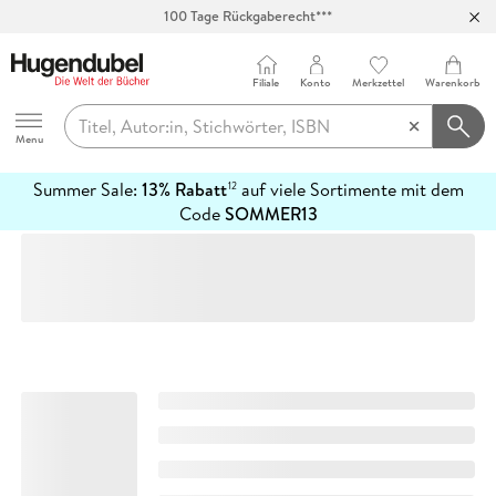
100 Tage Rückgaberecht***
Abholung in über 100 Filialen
Filiale
Konto
Merkzettel
Warenkorb
Hugendubel
Menu
Summer Sale:
13% Rabatt
auf viele Sortimente mit dem
12
mehr
Code
SOMMER13
erfahren