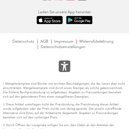
Laden Sie unsere App herunter.
Datenschutz
AGB
Impressum
Widerrufsbelehrung
Datenschutzeinstellungen
Mängelexemplare sind Bücher mit leichten Beschädigungen, die das Lesen aber nicht
1
einschränken. Mängelexemplare sind durch einen Stempel als solche gekennzeichnet.
Die frühere Buchpreisbindung ist aufgehoben. Angaben zu Preissenkungen beziehen
sich auf den gebundenen Preis eines mangelfreien Exemplars.
Diese Artikel unterliegen nicht der Preisbindung, die Preisbindung dieser Artikel
2
wurde aufgehoben oder der Preis wurde vom Verlag gesenkt. Die jeweils zutreffende
Alternative wird Ihnen auf der Artikelseite dargestellt. Angaben zu Preissenkungen
beziehen sich auf den vorherigen Preis.
Durch Öffnen der Leseprobe willigen Sie ein, dass Daten an den Anbieter der
3