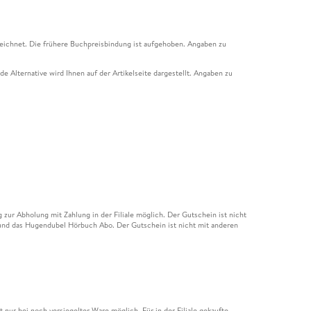
eichnet. Die frühere Buchpreisbindung ist aufgehoben. Angaben zu
e Alternative wird Ihnen auf der Artikelseite dargestellt. Angaben zu
ur Abholung mit Zahlung in der Filiale möglich. Der Gutschein ist nicht
t und das Hugendubel Hörbuch Abo. Der Gutschein ist nicht mit anderen
nur bei noch versiegelter Ware möglich. Für in der Filiale gekaufte