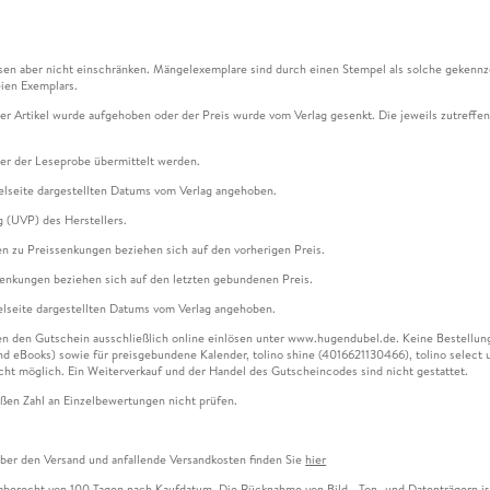
en aber nicht einschränken. Mängelexemplare sind durch einen Stempel als solche gekennz
ien Exemplars.
ser Artikel wurde aufgehoben oder der Preis wurde vom Verlag gesenkt. Die jeweils zutreffend
ter der Leseprobe übermittelt werden.
kelseite dargestellten Datums vom Verlag angehoben.
g (UVP) des Herstellers.
n zu Preissenkungen beziehen sich auf den vorherigen Preis.
senkungen beziehen sich auf den letzten gebundenen Preis.
kelseite dargestellten Datums vom Verlag angehoben.
n den Gutschein ausschließlich online einlösen unter www.hugendubel.de. Keine Bestellung z
und eBooks) sowie für preisgebundene Kalender, tolino shine (4016621130466), tolino selec
cht möglich. Ein Weiterverkauf und der Handel des Gutscheincodes sind nicht gestattet.
ßen Zahl an Einzelbewertungen nicht prüfen.
über den Versand und anfallende Versandkosten finden Sie
hier
gaberecht von 100 Tagen nach Kaufdatum. Die Rücknahme von Bild-, Ton- und Datenträgern ist 