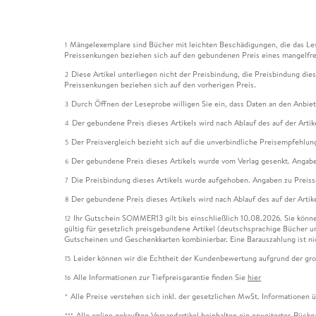
Mängelexemplare sind Bücher mit leichten Beschädigungen, die das Les
1
Preissenkungen beziehen sich auf den gebundenen Preis eines mangelfre
Diese Artikel unterliegen nicht der Preisbindung, die Preisbindung die
2
Preissenkungen beziehen sich auf den vorherigen Preis.
Durch Öffnen der Leseprobe willigen Sie ein, dass Daten an den Anbie
3
Der gebundene Preis dieses Artikels wird nach Ablauf des auf der Arti
4
Der Preisvergleich bezieht sich auf die unverbindliche Preisempfehlun
5
Der gebundene Preis dieses Artikels wurde vom Verlag gesenkt. Angabe
6
Die Preisbindung dieses Artikels wurde aufgehoben. Angaben zu Preis
7
Der gebundene Preis dieses Artikels wird nach Ablauf des auf der Arti
8
Ihr Gutschein SOMMER13 gilt bis einschließlich 10.08.2026. Sie könne
12
gültig für gesetzlich preisgebundene Artikel (deutschsprachige Bücher 
Gutscheinen und Geschenkkarten kombinierbar. Eine Barauszahlung ist ni
Leider können wir die Echtheit der Kundenbewertung aufgrund der gro
15
Alle Informationen zur Tiefpreisgarantie finden Sie
hier
16
Alle Preise verstehen sich inkl. der gesetzlichen MwSt. Informationen 
*
Alle online gekauften Versandartikel beinhalten ein erweitertes Rück
***