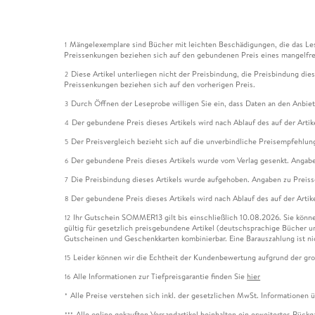
Mängelexemplare sind Bücher mit leichten Beschädigungen, die das Les
1
Preissenkungen beziehen sich auf den gebundenen Preis eines mangelfre
Diese Artikel unterliegen nicht der Preisbindung, die Preisbindung die
2
Preissenkungen beziehen sich auf den vorherigen Preis.
Durch Öffnen der Leseprobe willigen Sie ein, dass Daten an den Anbie
3
Der gebundene Preis dieses Artikels wird nach Ablauf des auf der Arti
4
Der Preisvergleich bezieht sich auf die unverbindliche Preisempfehlun
5
Der gebundene Preis dieses Artikels wurde vom Verlag gesenkt. Angabe
6
Die Preisbindung dieses Artikels wurde aufgehoben. Angaben zu Preis
7
Der gebundene Preis dieses Artikels wird nach Ablauf des auf der Arti
8
Ihr Gutschein SOMMER13 gilt bis einschließlich 10.08.2026. Sie könne
12
gültig für gesetzlich preisgebundene Artikel (deutschsprachige Bücher 
Gutscheinen und Geschenkkarten kombinierbar. Eine Barauszahlung ist ni
Leider können wir die Echtheit der Kundenbewertung aufgrund der gro
15
Alle Informationen zur Tiefpreisgarantie finden Sie
hier
16
Alle Preise verstehen sich inkl. der gesetzlichen MwSt. Informationen 
*
Alle online gekauften Versandartikel beinhalten ein erweitertes Rück
***