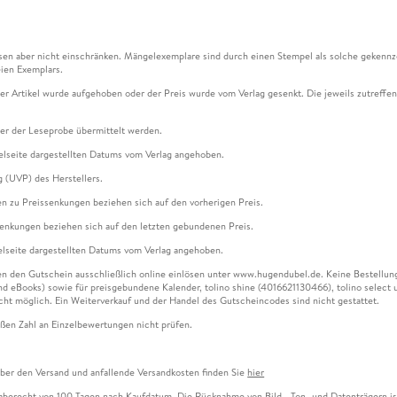
en aber nicht einschränken. Mängelexemplare sind durch einen Stempel als solche gekennz
ien Exemplars.
ser Artikel wurde aufgehoben oder der Preis wurde vom Verlag gesenkt. Die jeweils zutreffend
ter der Leseprobe übermittelt werden.
kelseite dargestellten Datums vom Verlag angehoben.
g (UVP) des Herstellers.
n zu Preissenkungen beziehen sich auf den vorherigen Preis.
senkungen beziehen sich auf den letzten gebundenen Preis.
kelseite dargestellten Datums vom Verlag angehoben.
n den Gutschein ausschließlich online einlösen unter www.hugendubel.de. Keine Bestellung z
und eBooks) sowie für preisgebundene Kalender, tolino shine (4016621130466), tolino selec
cht möglich. Ein Weiterverkauf und der Handel des Gutscheincodes sind nicht gestattet.
ßen Zahl an Einzelbewertungen nicht prüfen.
über den Versand und anfallende Versandkosten finden Sie
hier
gaberecht von 100 Tagen nach Kaufdatum. Die Rücknahme von Bild-, Ton- und Datenträgern ist 