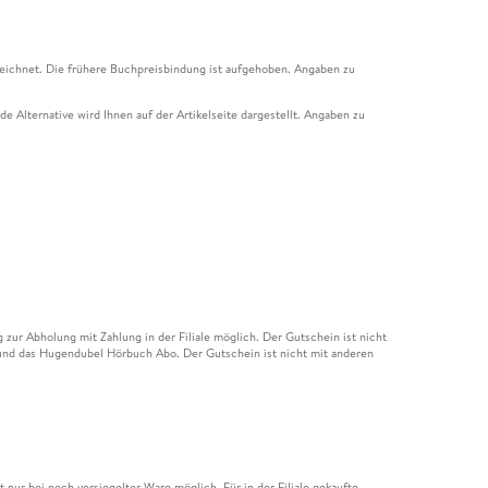
eichnet. Die frühere Buchpreisbindung ist aufgehoben. Angaben zu
e Alternative wird Ihnen auf der Artikelseite dargestellt. Angaben zu
ur Abholung mit Zahlung in der Filiale möglich. Der Gutschein ist nicht
t und das Hugendubel Hörbuch Abo. Der Gutschein ist nicht mit anderen
nur bei noch versiegelter Ware möglich. Für in der Filiale gekaufte