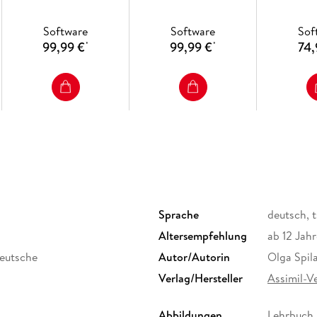
Sprachkurs - Niveau A1-
Niveau A1-B2
Fortges
B2
MultiMed
Software
Software
Sof
CD-ROM f
99,99 €
99,99 €
74,
*
*
95/98
Sprache
deutsch, 
Altersempfehlung
ab 12 Jahr
Deutsche
Autor/Autorin
Olga Spil
Verlag/Hersteller
Assimil-V
Abbildungen
Lehrbuc