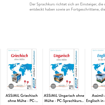
Der Sprachkurs richtet sich an Einsteiger, die
entdeckt haben sowie an Fortgeschrittene, die
möchten.
Das Lernprogramm auf CD-ROM umfasst diesel
dazugehörigen Tonaufnahmen. Außerdem bietet 
Lernstatistik, Wiederholungsfunktion und Min
bis XP)
ASSiMiL Griechisch
ASSiMiL Ungarisch ohne
Assimil
ohne Mühe - PC-
Mühe - PC-Sprachkurs -
Englisch in 