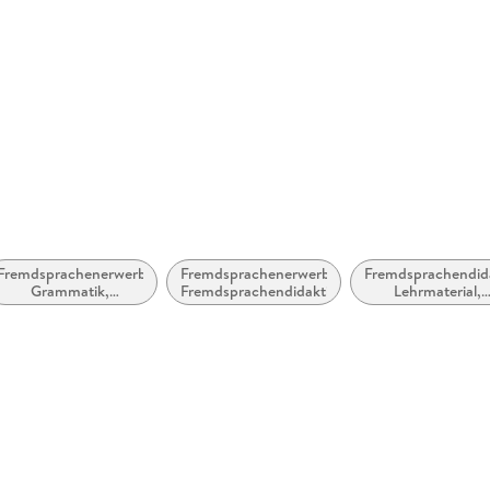
Größe (L/B/H)
235/170/
GTIN
9783896
rhaus, 50823 Köln,
Fremdsprachenerwerb:
Fremdsprachenerwerb,
Fremdsprachendida
Grammatik,
Fremdsprachendidaktik
Lehrmaterial,
Wortschatz,
Begleitmaterial
Aussprache