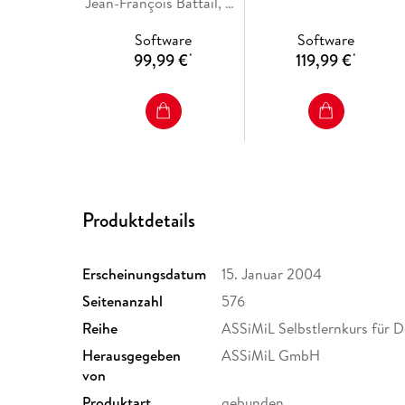
Dänisch ohne Mühe
Jean-François Battail, Kark Ejby Poulsen
PLUS. Lehrbuch + 4
Audio CDs + CD-ROM
Software
Software
für Win 98 / ME / 2000
99,99 €
119,99 €
*
*
/ XP
Produktdetails
Erscheinungsdatum
15. Januar 2004
Seitenanzahl
576
Reihe
ASSiMiL Selbstlernkurs für 
Herausgegeben
ASSiMiL GmbH
von
Produktart
gebunden