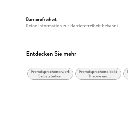
Gewicht
570 g
Sonstiges
In Box
Barrierefreiheit
Herstelleradresse
Assimil, Körnerstr. 12 Hinte
Keine Information zur Barrierefreiheit bekannt
kontakt@assimil.com
Entdecken Sie mehr
Fremdsprachenerwerb:
Fremdsprachendidaktik:
Selbststudium
Theorie und
Methoden