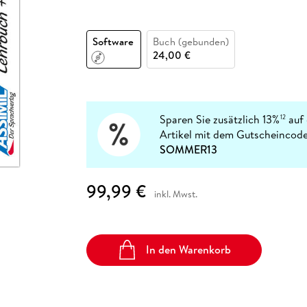
Fremdsprachige Bücher
n Lernhilfen
 Jugendbücher
eiber
Hörbuch Downloads im Bundle
cher
 Vergleich
 Puzzlezubehör
Lernen
New Adult
STABILO
Taschenbücher
hilfen
hriller
 Backen
er
lender
Ratgeber
Software
Buch (gebunden)
op
24,00 €
hriller
Romance
Sachbücher
precher:innen
Science Fiction
Sparen Sie zusätzlich 13%
auf 
12
Fremdsprachige Bücher
Artikel mit dem Gutscheincode
SOMMER13
99,99 €
inkl. Mwst.
In den Warenkorb