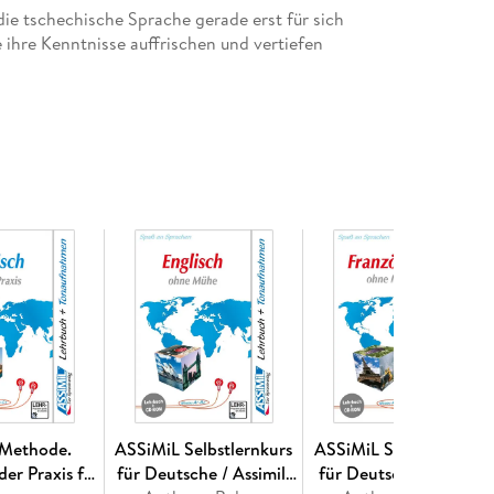
 die tschechische Sprache gerade erst für sich
 ihre Kenntnisse auffrischen und vertiefen
ben Inhalte wie das Lehrbuch und alle
es einige interessante Zusatzfunktionen wie z. B.
i-Sprachlabor. Für Windows 10 (abwärtskompatibel
-Methode.
ASSiMiL Selbstlernkurs
ASSiMiL Selbstlernkurs
der Praxis für
für Deutsche / Assimil:
für Deutsche / Assimil