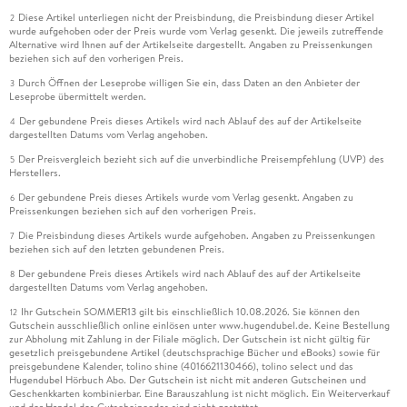
Diese Artikel unterliegen nicht der Preisbindung, die Preisbindung dieser Artikel
2
wurde aufgehoben oder der Preis wurde vom Verlag gesenkt. Die jeweils zutreffende
Alternative wird Ihnen auf der Artikelseite dargestellt. Angaben zu Preissenkungen
beziehen sich auf den vorherigen Preis.
Durch Öffnen der Leseprobe willigen Sie ein, dass Daten an den Anbieter der
3
Leseprobe übermittelt werden.
Der gebundene Preis dieses Artikels wird nach Ablauf des auf der Artikelseite
4
dargestellten Datums vom Verlag angehoben.
Der Preisvergleich bezieht sich auf die unverbindliche Preisempfehlung (UVP) des
5
Herstellers.
Der gebundene Preis dieses Artikels wurde vom Verlag gesenkt. Angaben zu
6
Preissenkungen beziehen sich auf den vorherigen Preis.
Die Preisbindung dieses Artikels wurde aufgehoben. Angaben zu Preissenkungen
7
beziehen sich auf den letzten gebundenen Preis.
Der gebundene Preis dieses Artikels wird nach Ablauf des auf der Artikelseite
8
dargestellten Datums vom Verlag angehoben.
Ihr Gutschein SOMMER13 gilt bis einschließlich 10.08.2026. Sie können den
12
Gutschein ausschließlich online einlösen unter www.hugendubel.de. Keine Bestellung
zur Abholung mit Zahlung in der Filiale möglich. Der Gutschein ist nicht gültig für
gesetzlich preisgebundene Artikel (deutschsprachige Bücher und eBooks) sowie für
preisgebundene Kalender, tolino shine (4016621130466), tolino select und das
Hugendubel Hörbuch Abo. Der Gutschein ist nicht mit anderen Gutscheinen und
Geschenkkarten kombinierbar. Eine Barauszahlung ist nicht möglich. Ein Weiterverkauf