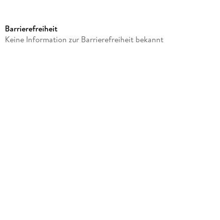
Produktart
Merchandise-Artikel
Barrierefreiheit
Gewicht
Keine Information zur Barrierefreiheit bekannt
530 g
Größe (L/B/H)
125/95/95 mm
Sonstiges
Im Karton
Artikelnr. Hersteller
IN154
GTIN
4045173341549
Herstelleradresse
Saraswati GbR, Brückenstraße 6, 54439 Saarburg,
info@saraswati.de