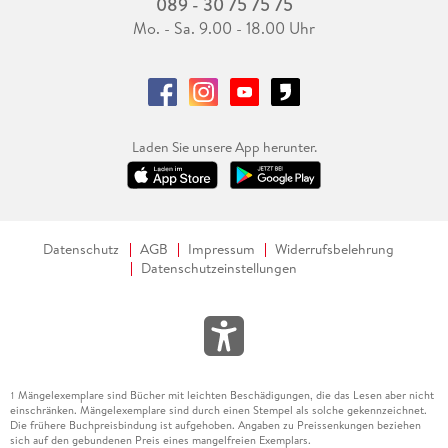
089 - 30 75 75 75
Mo. - Sa. 9.00 - 18.00 Uhr
Laden Sie unsere App herunter.
Datenschutz
AGB
Impressum
Widerrufsbelehrung
Datenschutzeinstellungen
Mängelexemplare sind Bücher mit leichten Beschädigungen, die das Lesen aber nicht
1
einschränken. Mängelexemplare sind durch einen Stempel als solche gekennzeichnet.
Die frühere Buchpreisbindung ist aufgehoben. Angaben zu Preissenkungen beziehen
sich auf den gebundenen Preis eines mangelfreien Exemplars.