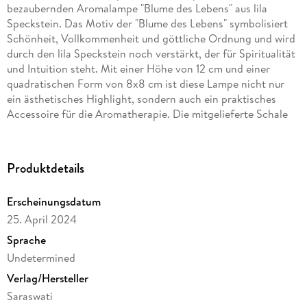
bezaubernden Aromalampe "Blume des Lebens" aus lila
Speckstein. Das Motiv der "Blume des Lebens" symbolisiert
Schönheit, Vollkommenheit und göttliche Ordnung und wird
durch den lila Speckstein noch verstärkt, der für Spiritualität
und Intuition steht. Mit einer Höhe von 12 cm und einer
quadratischen Form von 8x8 cm ist diese Lampe nicht nur
ein ästhetisches Highlight, sondern auch ein praktisches
Accessoire für die Aromatherapie. Die mitgelieferte Schale
bietet ausreichend Platz für Ihr Lieblingsduftöl, während die
robuste Basis Stabilität und Sicherheit gewährleistet.
Genießen Sie die beruhigende Wirkung der Düfte und lassen
Produktdetails
Sie sich von der Schönheit und Symbolik der "Blume des
Lebens" inspirieren. Inhalt: 1 Aromlampe, 1 Schale. Material:
Erscheinungsdatum
Speckstein. Farbe: violett. Gewicht: 500 g. Durchm. : 8 cm,
25. April 2024
Höhe: 12 cm.
Sprache
Undetermined
Verlag/Hersteller
Saraswati