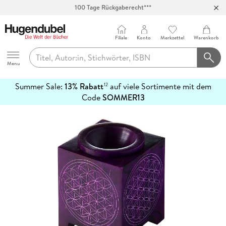
100 Tage Rückgaberecht***
Abholung in über 100 Filialen
Filiale
Konto
Merkzettel
Warenkorb
Hugendubel
Menu
Summer Sale:
13% Rabatt
auf viele Sortimente mit dem
12
mehr
Code
SOMMER13
erfahren