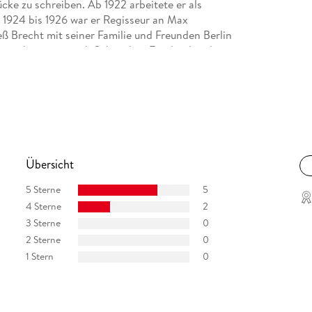
ke zu schreiben. Ab 1922 arbeitete er als
924 bis 1926 war er Regisseur an Max
eß Brecht mit seiner Familie und Freunden Berlin
nemark, später nach Schweden, Finnland und in
ge für mehrere Emigrantenzeitschriften in Prag,
ach Berlin zurück, wo er bis zu seinem Tod als
Übersicht
5 Sterne
5
4 Sterne
2
3 Sterne
0
2 Sterne
0
1 Stern
0