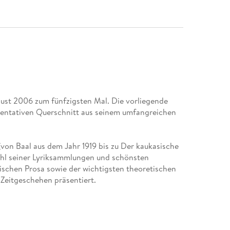
gust 2006 zum fünfzigsten Mal. Die vorliegende
sentativen Querschnitt aus seinem umfangreichen
von Baal aus dem Jahr 1919 bis zu Der kaukasische
wahl seiner Lyriksammlungen und schönsten
rischen Prosa sowie der wichtigsten theoretischen
 Zeitgeschehen präsentiert.
Berliner und Frankfurter Ausgabe« der Werke
weise zur Entstehung und zur Text- und
 über Mitarbeiter, Quellen, Vorlagen und