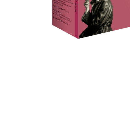
Leseempfehlung
eBook Abonnement
Postkarten
Westerman
Kinder- &
Kugelschr
Hörbuchsprecher
Günstige Spielwaren
Wochenkalender
Kinderbü
Romane
Geräte im
Puzzles &
Schule & 
Buchtrends auf Social Media
eBooks verschenken
Klett Lern
Krimis & T
Buchkalender
Kochen &
Sachbüch
Sprachka
büchermenschen
Duden Sh
Romane
Krimis & T
Top Autor:innen
Hörspiele
Manga
Top Serien
Hörbuchs
Gebrauchtbuch