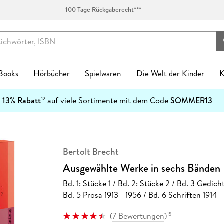
100 Tage Rückgaberecht***
 Books
Hörbücher
Spielwaren
Die Welt der Kinder
K
Kinderbücher
:
13% Rabatt
auf viele Sortimente mit dem Code
SOMMER13
12
enres
Genres
fen
zt neu
ren Kategorien
egorien
kanlässe
tischzubehör
English Books Kategorien
Preiswerte Empfehlungen
Buch Genres
Fremdsprachiges
Abonnements
Schulbücher
Preishits auf CD
Spielwaren nach Alter
Top Marken
Geschenke Kategorien
Top Marken
Ban
-5
Spielwaren nach Alter
n & Erfahrungen
n & Erfahrungen
bliothek-Verknüpfung
ule
el Hörbuch Abo
einkind
alender
tag
chen
Biografien & Erfahrungen
Stark reduzierte Bücher
New Adult
Bestseller
Hugendubel Hörbuch Abo
Nach Bundesländern
Hörbücher
0-2 Jahre
Ackermann
Achtsamkeit & Gesundheit
CEDON
7
Ban
Top Marken
ble Books
 Science Fiction
ud
ner
 Kreatives
laner
n & Konfirmation
 & Klebebänder
Fachbücher
Mängelexemplare bis -60%
Ratgeber
Neuheiten
eBook Abonnement
Nach Fächern
Stark reduzierte Hörbücher
3-4 Jahre
Harenberg, Heye & Weingarten
Dekoration & Einrichtung
Paperblanks
1
h Downloads
tonies®
Bertolt Brecht
 Jugendbücher
p
eife
 & Entdecken
Natur
Taufe
schunterlagen
Fantasy
Schnäppchen der Woche
Reise
Englische eBooks
Nach Schulform
Hörbuch-Pakete
5-7 Jahre
Korsch
Hobby & Lifestyle
LEUCHTTURM1917
4
Kinderbuchserien
Ausgewählte Werke in sechs Bänden
er
hriller
atures
r
 Spielwelten
rchitektur
ag
Jugendbücher
eBook-Bundles
Romane
Französische eBooks
8-11 Jahre
Paperblanks
Küche & Esszimmer
herlitz
Download Preishits
Bd. 1: Stücke 1 / Bd. 2: Stücke 2 / Bd. 3 Gedic
n
t Romance
mily Sharing
 Konstruktion
kalender
Kinderbücher
Bestseller reduziert
Sachbücher
Italienische eBooks
12+ Jahre
LEUCHTTURM1917
Lesen & Geschichten
LAMY
e Reihen
Bd. 5 Prosa 1913 - 1956 / Bd. 6 Schriften 1914 -
steller
e
Hörbuch Downloads
bücher
teile
 & Gesellschaftsspiele
soterik
Krimis & Thriller
Sonderausgaben
Science Fiction
Spanische eBooks
Neumann
Schmuck & Accessoires
Moleskine
inte
Bestseller reduziert
(
7 Bewertungen
)
15
cher
arantie
Stofftiere
nder & Städte
Manga
Moleskine
Pelikan