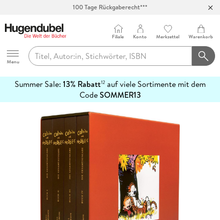
100 Tage Rückgaberecht***
Abholung in über 100 Filialen
Filiale
Konto
Merkzettel
Warenkorb
Hugendubel
Menu
Summer Sale:
13% Rabatt
auf viele Sortimente mit dem
12
mehr
Code
SOMMER13
erfahren