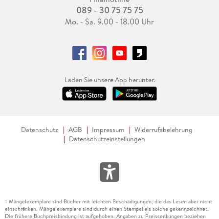
089 - 30 75 75 75
Mo. - Sa. 9.00 - 18.00 Uhr
Laden Sie unsere App herunter.
Datenschutz
AGB
Impressum
Widerrufsbelehrung
Datenschutzeinstellungen
Mängelexemplare sind Bücher mit leichten Beschädigungen, die das Lesen aber nicht
1
einschränken. Mängelexemplare sind durch einen Stempel als solche gekennzeichnet.
Die frühere Buchpreisbindung ist aufgehoben. Angaben zu Preissenkungen beziehen