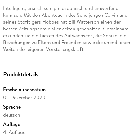
Intelligent, anarchisch, philosophisch und umwerfend
komisch: Mit den Abenteuern des Schuljungen Calvin und
seines Stofftigers Hobbes hat Bill Watterson einen der
besten Zeitungscomic aller Zeiten geschaffen. Gemeinsam
erkunden sie die Tücken des Aufwachsens, die Schule, die
Beziehungen zu Eltern und Freunden sowie die unendlichen
Weiten der eigenen Vorstellungskraft.
Auf mehr als 1400 Seiten sind alle Comic-Strips von Calvin
und Hobbes gesammelt, die jemals veröffentlicht wurden.
Produktdetails
Ergänzt wird die Gesamtausgabe durch ein ausführliches
Vorwort und einige neue Illustrationen, die Bill Watterson
Erscheinungsdatum
extra zu diesem Zweck angefertigt hat.
01. Dezember 2020
Alle Comic-Strips in einer Ausgabe:
Weit über 3000 Calvin
Sprache
und Hobbes-Strips, aufgeteilt in vier Taschenbücher im
deutsch
Querformat.
Auflage
Kurzweilige Geschichten über die Anarchie der Kindheit:
4. Auflage
Calvin steht wie kein anderer Sechsjähriger für Chaos. Er