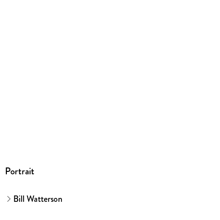
Abbildungen
s/w und vierfarbig
Gewicht
6965 g
Größe (L/B/H)
277/254/119 mm
Sonstiges
Softcover im Schuber
GTIN
9783551789075
Herstelleradresse
Carlsen Verlag GmbH, Völckersstraße 14-20, 22765
Hamburg, produktsicherheit@carlsen.de
Portrait
Bill Watterson