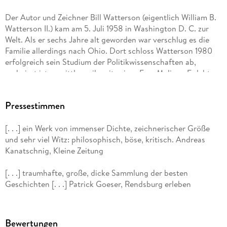
Der Autor und Zeichner Bill Watterson (eigentlich William B.
Watterson II.) kam am 5. Juli 1958 in Washington D. C. zur
Welt. Als er sechs Jahre alt geworden war verschlug es die
Familie allerdings nach Ohio. Dort schloss Watterson 1980
erfolgreich sein Studium der Politikwissenschaften ab,
verheirat ist er mittlerweile mit seiner Frau Melissa. Er lebt
recht zurückgezogen, scheute stets die Öffentlichkeit und
hasste es, im Mittelpunkt zu stehen oder als »Berühmtheit«
Pressestimmen
angesehen zu werden. Seit Ende der 80er Jahre gibt der
beliebte Künstler nun schon keine Interviews mehr. So ist
[. . .] ein Werk von immenser Dichte, zeichnerischer Größe
auch nicht allzu viel über ihn selbst als Menschen bekannt:
und sehr viel Witz: philosophisch, böse, kritisch. Andreas
Kanatschnig, Kleine Zeitung
Nur fünf Jahre nach seinem Studienabschluss veröffentlichte
Watterson dann die Kultserie »Calvin und Hobbes«. Zehn
[. . .] traumhafte, große, dicke Sammlung der besten
Jahre lang zeichnete er die Abenteuer des kleinen Jungen
Geschichten [. . .] Patrick Goeser, Rendsburg erleben
und dessen Kuscheltiger, bis er am 31. 12. 1995 auf eigenen
Willen hin den letzten Strip um den kleinen Chaoten und
dessen Stofftiger veröffentlichte. Gegen Ende seiner
Schaffenszeit wurde sein Comicstrip weltweit in mehr als 2.
Bewertungen