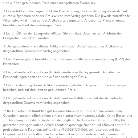
sich auf den gebundenen Preis eines mangelfreien Exemplars.
Diese Artikel unterliegen nicht der Preisbindung, die Preisbindung dieser Artikel
2
wurde aufgehoben oder der Preis wurde vom Verlag gesenkt. Die jeweils zutreffende
Alternative wird Ihnen auf der Artikelseite dargestellt. Angaben zu Preissenkungen
beziehen sich auf den vorherigen Preis.
Durch Öffnen der Leseprobe willigen Sie ein, dass Daten an den Anbieter der
3
Leseprobe übermittelt werden.
Der gebundene Preis dieses Artikels wird nach Ablauf des auf der Artikelseite
4
dargestellten Datums vom Verlag angehoben.
Der Preisvergleich bezieht sich auf die unverbindliche Preisempfehlung (UVP) des
5
Herstellers.
Der gebundene Preis dieses Artikels wurde vom Verlag gesenkt. Angaben zu
6
Preissenkungen beziehen sich auf den vorherigen Preis.
Die Preisbindung dieses Artikels wurde aufgehoben. Angaben zu Preissenkungen
7
beziehen sich auf den letzten gebundenen Preis.
Der gebundene Preis dieses Artikels wird nach Ablauf des auf der Artikelseite
8
dargestellten Datums vom Verlag angehoben.
Ihr Gutschein SOMMER13 gilt bis einschließlich 10.08.2026. Sie können den
12
Gutschein ausschließlich online einlösen unter www.hugendubel.de. Keine Bestellung
zur Abholung mit Zahlung in der Filiale möglich. Der Gutschein ist nicht gültig für
gesetzlich preisgebundene Artikel (deutschsprachige Bücher und eBooks) sowie für
preisgebundene Kalender, tolino shine (4016621130466), tolino select und das
Hugendubel Hörbuch Abo. Der Gutschein ist nicht mit anderen Gutscheinen und