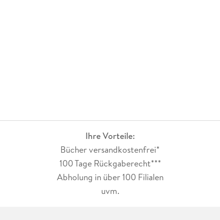
kehrte dann nach Hannover zurück und wurde mehr durch
Zufall freier Redakteur und Übersetzer ( Simpsons, Peanuts ,
Calvin und Hobbes , Mumins , u. v. m.), mit gelegentlichen
Ausflügen auf die Welt der Bühne als Moderator oder
Musiker. Matthias Wieland moderiert seit geraumer Zeit eine
Sendung über Musik ( Es ist doch nur Musik ) und eine über
Fußball ( Klub der roten Dichter ) - beides bei h1/Hannover
TV. Seit einigen Jahren leiht er Comic-Figuren öffentlich
seine Stimme(n), in Comic-Lesungen mit Musik, für Groß und
Klein.
Ihre Vorteile:
Bücher versandkostenfrei*
100 Tage Rückgaberecht***
Abholung in über 100 Filialen
uvm.