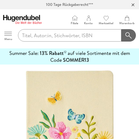
100 Tage Rückgaberecht***
Abholung in über 100 Filialen
Filiale
Konto
Merkzettel
Warenkorb
Hugendubel
Menu
Summer Sale:
13% Rabatt
auf viele Sortimente mit dem
12
mehr
Code
SOMMER13
erfahren