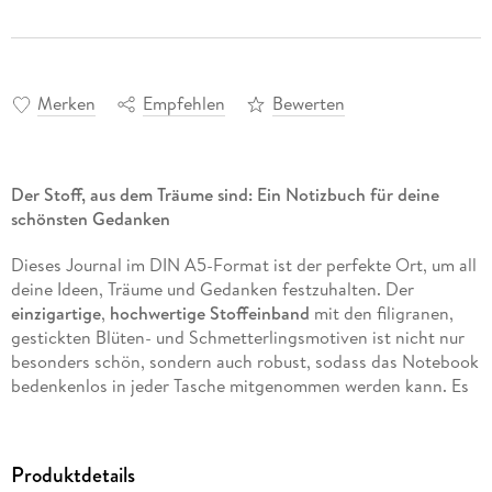
Merken
Empfehlen
Bewerten
Der Stoff, aus dem Träume sind: Ein Notizbuch für deine
schönsten Gedanken
Dieses Journal im DIN A5-Format ist der perfekte Ort, um all
deine Ideen, Träume und Gedanken festzuhalten. Der
einzigartige
,
hochwertige Stoffeinband
mit den filigranen,
gestickten Blüten- und Schmetterlingsmotiven ist nicht nur
besonders schön, sondern auch robust, sodass das Notebook
bedenkenlos in jeder Tasche mitgenommen werden kann. Es
ist mehr als ein Notizbuch, es ist ein
Lieblingsstück
, das zur
Kreativität und neue Gedanken anregt
.
Produktdetails
Ob fürs
Journaling, als Tagebuch oder für praktische