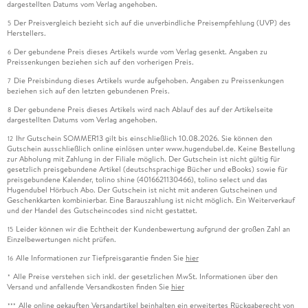
dargestellten Datums vom Verlag angehoben.
Der Preisvergleich bezieht sich auf die unverbindliche Preisempfehlung (UVP) des
5
Herstellers.
Der gebundene Preis dieses Artikels wurde vom Verlag gesenkt. Angaben zu
6
Preissenkungen beziehen sich auf den vorherigen Preis.
Die Preisbindung dieses Artikels wurde aufgehoben. Angaben zu Preissenkungen
7
beziehen sich auf den letzten gebundenen Preis.
Der gebundene Preis dieses Artikels wird nach Ablauf des auf der Artikelseite
8
dargestellten Datums vom Verlag angehoben.
Ihr Gutschein SOMMER13 gilt bis einschließlich 10.08.2026. Sie können den
12
Gutschein ausschließlich online einlösen unter www.hugendubel.de. Keine Bestellung
zur Abholung mit Zahlung in der Filiale möglich. Der Gutschein ist nicht gültig für
gesetzlich preisgebundene Artikel (deutschsprachige Bücher und eBooks) sowie für
preisgebundene Kalender, tolino shine (4016621130466), tolino select und das
Hugendubel Hörbuch Abo. Der Gutschein ist nicht mit anderen Gutscheinen und
Geschenkkarten kombinierbar. Eine Barauszahlung ist nicht möglich. Ein Weiterverkauf
und der Handel des Gutscheincodes sind nicht gestattet.
Leider können wir die Echtheit der Kundenbewertung aufgrund der großen Zahl an
15
Einzelbewertungen nicht prüfen.
Alle Informationen zur Tiefpreisgarantie finden Sie
hier
16
Alle Preise verstehen sich inkl. der gesetzlichen MwSt. Informationen über den
*
Versand und anfallende Versandkosten finden Sie
hier
Alle online gekauften Versandartikel beinhalten ein erweitertes Rückgaberecht von
***