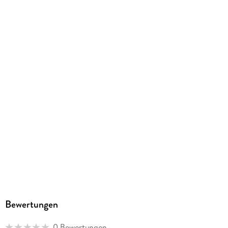
Gewicht
814 g
Größe (L/B/H)
238/162/127 mm
GTIN
9783753914664
Herstelleradresse
Altraverse GmbH, Ruhrstr. 11 a, 22761 Hamburg,
kontakt@altraverse.de
Bewertungen
0 Bewertungen