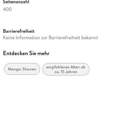
Seitenanzahl
400
Altersempfehlung
ab 15 Jahre
Barrierefreiheit
Reihe
Keine Information zur Barrierefreiheit bekannt
Solo Leveling, 8
Autor/Autorin
Entdecken Sie mehr
Chugong
empfohlenes Alter: ab
Übersetzung
Manga: Shonen
ca. 15 Jahren
Melina Honnef
Verlag/Hersteller
Altraverse GmbH
Originalsprache
koreanisch
Produktart
gebunden