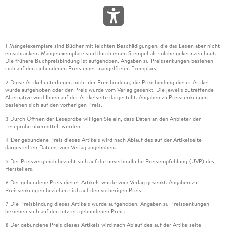
Mängelexemplare sind Bücher mit leichten Beschädigungen, die das Lesen aber nicht
1
einschränken. Mängelexemplare sind durch einen Stempel als solche gekennzeichnet.
Die frühere Buchpreisbindung ist aufgehoben. Angaben zu Preissenkungen beziehen
sich auf den gebundenen Preis eines mangelfreien Exemplars.
Diese Artikel unterliegen nicht der Preisbindung, die Preisbindung dieser Artikel
2
wurde aufgehoben oder der Preis wurde vom Verlag gesenkt. Die jeweils zutreffende
Alternative wird Ihnen auf der Artikelseite dargestellt. Angaben zu Preissenkungen
beziehen sich auf den vorherigen Preis.
Durch Öffnen der Leseprobe willigen Sie ein, dass Daten an den Anbieter der
3
Leseprobe übermittelt werden.
Der gebundene Preis dieses Artikels wird nach Ablauf des auf der Artikelseite
4
dargestellten Datums vom Verlag angehoben.
Der Preisvergleich bezieht sich auf die unverbindliche Preisempfehlung (UVP) des
5
Herstellers.
Der gebundene Preis dieses Artikels wurde vom Verlag gesenkt. Angaben zu
6
Preissenkungen beziehen sich auf den vorherigen Preis.
Die Preisbindung dieses Artikels wurde aufgehoben. Angaben zu Preissenkungen
7
beziehen sich auf den letzten gebundenen Preis.
Der gebundene Preis dieses Artikels wird nach Ablauf des auf der Artikelseite
8