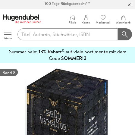
Abholung in über 100 Filialen
Filiale
Konto
Merkzettel
Warenkorb
Hugendubel
Menu
Summer Sale:
13% Rabatt
auf viele Sortimente mit dem
12
mehr
Code
SOMMER13
erfahren
Band 8