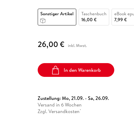
Fremdsprachige Bücher
n Lernhilfen
 Jugendbücher
eiber
Hörbuch Downloads im Bundle
cher
 Vergleich
 Puzzlezubehör
Lernen
New Adult
STABILO
Taschenbücher
Sonstiger Artikel
Taschenbuch
eBook ep
hilfen
hriller
 Backen
er
lender
Ratgeber
16,00 €
7,99 €
op
hriller
Romance
Sachbücher
26,00 €
precher:innen
Science Fiction
inkl. Mwst.
Fremdsprachige Bücher
In den Warenkorb
Zustellung:
Mo, 21.09. - Sa, 26.09.
Versand in 6 Wochen
Zzgl. Versandkosten
*