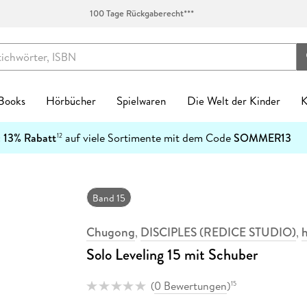
100 Tage Rückgaberecht***
 Books
Hörbücher
Spielwaren
Die Welt der Kinder
K
Kinderbücher
:
13% Rabatt
auf viele Sortimente mit dem Code
SOMMER13
12
enres
Genres
fen
zt neu
ren Kategorien
egorien
kanlässe
tischzubehör
English Books Kategorien
Preiswerte Empfehlungen
Buch Genres
Fremdsprachiges
Abonnements
Schulbücher
Preishits auf CD
Spielwaren nach Alter
Top Marken
Geschenke Kategorien
Top Marken
Ban
-5
Spielwaren nach Alter
n & Erfahrungen
n & Erfahrungen
bliothek-Verknüpfung
ule
el Hörbuch Abo
einkind
alender
tag
chen
Biografien & Erfahrungen
Stark reduzierte Bücher
New Adult
Bestseller
Hugendubel Hörbuch Abo
Nach Bundesländern
Hörbücher
0-2 Jahre
Ackermann
Achtsamkeit & Gesundheit
CEDON
7
Ban
Top Marken
ble Books
 Science Fiction
ud
ner
 Kreatives
laner
n & Konfirmation
 & Klebebänder
Fachbücher
Mängelexemplare bis -60%
Ratgeber
Neuheiten
eBook Abonnement
Nach Fächern
Stark reduzierte Hörbücher
3-4 Jahre
Harenberg, Heye & Weingarten
Dekoration & Einrichtung
Paperblanks
1
Band 15
h Downloads
tonies®
 Jugendbücher
p
eife
 & Entdecken
Natur
Taufe
schunterlagen
Fantasy
Schnäppchen der Woche
Reise
Englische eBooks
Nach Schulform
Hörbuch-Pakete
5-7 Jahre
Korsch
Hobby & Lifestyle
LEUCHTTURM1917
4
Kinderbuchserien
Chugong
DISCIPLES (REDICE STUDIO)
,
,
er
hriller
atures
r
 Spielwelten
rchitektur
ag
Jugendbücher
eBook-Bundles
Romane
Französische eBooks
8-11 Jahre
Paperblanks
Küche & Esszimmer
herlitz
Download Preishits
Solo Leveling 15 mit Schuber
n
t Romance
mily Sharing
 Konstruktion
kalender
Kinderbücher
Bestseller reduziert
Sachbücher
Italienische eBooks
12+ Jahre
LEUCHTTURM1917
Lesen & Geschichten
LAMY
e Reihen
steller
e
Hörbuch Downloads
bücher
teile
 & Gesellschaftsspiele
soterik
Krimis & Thriller
Sonderausgaben
Science Fiction
Spanische eBooks
Neumann
Schmuck & Accessoires
Moleskine
(
0 Bewertungen
)
15
inte
Bestseller reduziert
cher
arantie
Stofftiere
nder & Städte
Manga
Moleskine
Pelikan