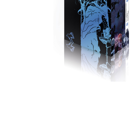
Leseempfehlung
eBook Abonnement
Postkarten
Westerman
Kinder- &
Kugelschr
Hörbuchsprecher
Günstige Spielwaren
Wochenkalender
Kinderbü
Romane
Geräte im
Puzzles &
Schule & 
Buchtrends auf Social Media
eBooks verschenken
Klett Lern
Krimis & T
Buchkalender
Kochen &
Sachbüch
Sprachka
büchermenschen
Duden Sh
Romane
Krimis & T
Top Autor:innen
Hörspiele
Manga
Top Serien
Hörbuchs
Gebrauchtbuch