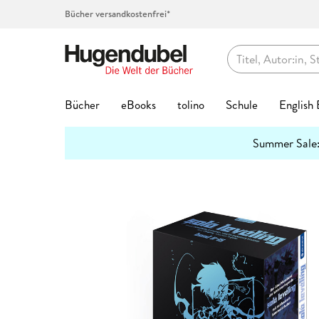
Bücher versandkostenfrei*
Hugendubel
Bücher
eBooks
tolino
Schule
English
Themenwelten
Summer Sale
Bücher Favoriten
eBook Favoriten
Die tolino Familie
Top-Themen
Top Themen
Hörbücher auf CD
Spielwaren Favoriten
Kalenderformate
Geschenke Favoriten
Kreatives
Preishits
Buch G
eBook 
Service
Lernhil
Abo jet
Spielwa
Top Kat
Geschen
Schreib
mehr
Interviews
erfahren
Bestseller
Bestseller
eReader
Unser Schulbuchservice
Bestseller
Bestseller
Bestseller
Abreiß-Kalender
Hugendubel Geschenkkarte
Kalligraphie & Handlettering
Preishits Bücher
Biografie
Biografie
tolino Bi
Grundsch
Hugendub
Baby & Kl
Adventsk
Valentins
Federtas
7
3 Fragen an
#BookTok Bestseller
Neuheiten
tolino shine
Vokabeltrainer phase6
Neuheiten
Neuheiten
Neuheiten
Geburtstagskalender
Bestseller
Stempel & -kissen
eBook Preishits
Coffee Ta
Fantasy &
tolino clo
Quali Trai
Basteln &
Familienp
Kommunio
Klebstoff
2
Hörbuc
Mach mit!
Neuheiten
eBook Preishits
tolino shine color
Lesenlernen eKidz.eu
Top Vorbesteller
Top Vorbesteller
Top Vorbesteller
Immerwährender Kalender
Neuheiten
Stickerhefte
Hörbücher
Comics
Kinder- &
tolino ap
Mittlere R
Forschen
Garten & 
Geburt & 
Schreibti
2
Wissen
Bestseller
Preishits Bücher
Independent Autor:innen
tolino vision color
Lernspiele
Kinder- & Jugendbücher
Top Marken
Posterkalender
Trends & Saisonales
Hörbuch Downloads
Fachbüch
Krimis & T
tolino Fe
Abi Traine
Figuren &
Kunst & A
Geburtst
2
Papier & Blöcke
Stifte
Lesetipps
Neuheite
Top-Vorbesteller
tolino stylus
Schülerkalender
Krimis & Thriller
tonies®
Postkartenkalender
Bookmerch
Günstige Spielwaren
Fantasy
New Adul
tolino Fa
Modelle &
Literatur
Hochzeit
Top Kategorien
Beliebt
Bastelpapier & Origami
Top Vorbe
Buntstift
tolino flip
Lehrerkalender
Romane
Spiel des Jahres
Terminkalender
Book Nooks
Film
Geschenk
Ratgeber
tolino Vor
Familien-
Mond & E
Aktuell
Exklusive eBooks
Notizbücher & -blöcke
Stark
Fantasy
Füller & T
Zubehör
Hörspiele
Deutscher Spielepreis
Wandkalender
Musik
Jugendbü
Reise
Tiefpreisg
Puppen & 
Reise, Lä