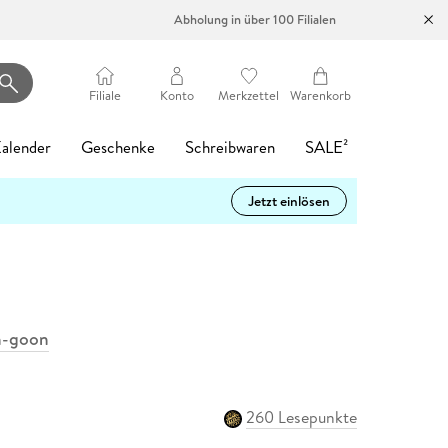
Abholung in über 100 Filialen
Filiale
Konto
Merkzettel
Warenkorb
alender
Geschenke
Schreibwaren
SALE²
Jetzt einlösen
Heartstopper Volume 6
Philippa oder
Madame le Commissaire
Filmriss auf
Die Psychiaterin -
tolino vision color
Startklar für die
Memories of
LEGO Ninjago:
Mein Garten
Romance Reader
Easy Pencil Case
4
d 6
0%
-17%
Gespenster wäscht man
und die Mauer des
Immenhof
Wurde ihr der Job
- Weiß
5.
Heidelberg
Destinys Bounty
Tagesabreißkalender
Hat
Café
Alice Oseman
nicht
Schweigens
zum Verhängnis?
Adventure
2027 - Praktische
Vergissmeinnicht
Karsten Dusse
Heinz Strunk
d 10
Buch (kartoniert)
Hardware
Buch (kartoniert)
Sonstiger Artikel
Tipps für 2027
Katja Gehrmann
Pierre Martin
Freida McFadden
15,99 €
199,00 €
13,95 €
31,00 €
Buch (gebunden)
Hörbuch Download
Spielware
Sonstiger Artikel
Ulrich Thimm
24,00 €
15,99 €
39,99 €
12,95 €
Buch (gebunden)
eBook epub
eBook epub
15,00 €
4,99 €
16,99 €
Statt
15,74 €
Kalender
h-goon
15,99 €
4
Statt
9,99 €
260 Lesepunkte