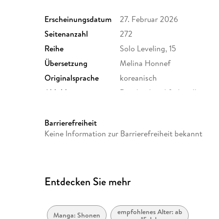
Erscheinungsdatum
27. Februar 2026
Seitenanzahl
272
Reihe
Solo Leveling, 15
Übersetzung
Melina Honnef
Originalsprache
koreanisch
Abbildungen
Durchgehend farbig illustrier
Größe (L/B/H)
224/155/86 mm
Herstelleradresse
Altraverse GmbH, Ruhrstr. 11
Barrierefreiheit
kontakt@altraverse.de
Keine Information zur Barrierefreiheit bekannt
Entdecken Sie mehr
empfohlenes Alter: ab
Manga: Shonen