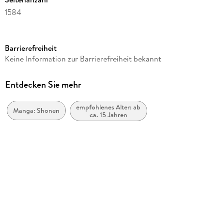
1584
Altersempfehlung
ab 15 Jahre
Barrierefreiheit
Reihe
Keine Information zur Barrierefreiheit bekannt
Solo Leveling, 1 - 5
Autor/Autorin
Entdecken Sie mehr
Chugong, Dubu (Redice Studio), H-Goon
empfohlenes Alter: ab
Übersetzung
Manga: Shonen
ca. 15 Jahren
Melina Honnef
Verlag/Hersteller
Altraverse GmbH
Originalsprache
koreanisch
Produktart
kartoniert
Abbildungen