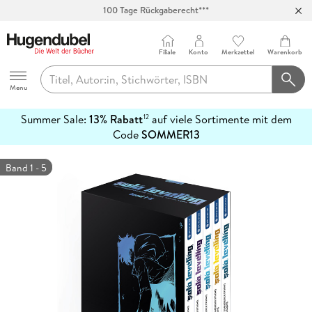
100 Tage Rückgaberecht***
Abholung in über 100 Filialen
Filiale
Konto
Merkzettel
Warenkorb
Hugendubel
Menu
Summer Sale:
13% Rabatt
auf viele Sortimente mit dem
12
mehr
Code
SOMMER13
erfahren
Band 1 - 5