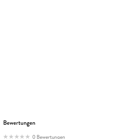
Durchgehend farbig illustriert
Gewicht
2730 g
Größe (L/B/H)
216/155/90 mm
GTIN
9783753935591
Herstelleradresse
Altraverse GmbH, Ruhrstr. 11 a, 22761 Hamburg,
kontakt@altraverse.de
Bewertungen
0 Bewertungen