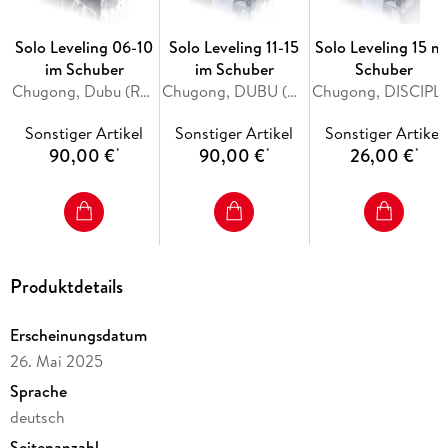
Solo Leveling 06-10
Solo Leveling 11-15
Solo Leveling 15 mi
im Schuber
im Schuber
Schuber
Chugong, Dubu (Redice Studio), H-Goon
Chugong, DUBU (REDICE STUDIO), h-goon, DISCIPLES (REDICE STUDIO)
Chugong, DISCIPLES (REDICE ST
Sonstiger Artikel
Sonstiger Artikel
Sonstiger Artikel
90,00 €
90,00 €
26,00 €
*
*
*
Produktdetails
Erscheinungsdatum
26. Mai 2025
Sprache
deutsch
Seitenanzahl