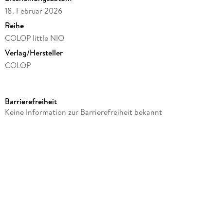
18. Februar 2026
Reihe
COLOP little NIO
Verlag/Hersteller
COLOP
Produktart
Schreibwaren & Papeterie
Barrierefreiheit
Gewicht
Keine Information zur Barrierefreiheit bekannt
87 g
Größe (L/B/H)
225/145/35 mm
Sonstiges
Faltschachtel
Artikelnr. Hersteller
9C 156694
GTIN