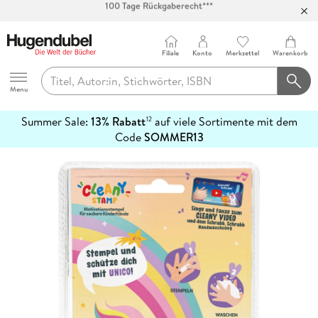
Abholung in über 100 Filialen
Filiale
Konto
Merkzettel
Warenkorb
Hugendubel
Menu
Summer Sale:
13% Rabatt
auf viele Sortimente mit dem
12
mehr
Code
SOMMER13
erfahren