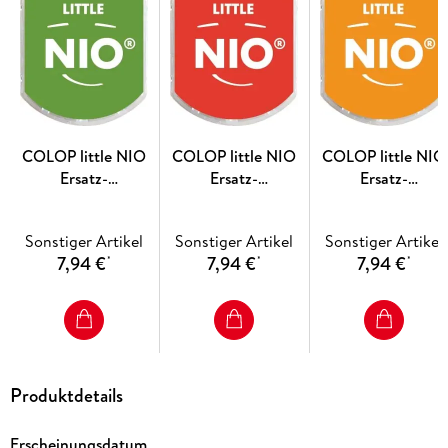
+ 1
Seife
COLOP little NIO
COLOP little NIO
COLOP little NIO
Ersatz-
Ersatz-
Ersatz-
Stempelkissen,
Stempelkissen,
Stempelkissen,
Packung mit 2
Packung mit 2
Packung mit 2
Sonstiger Artikel
Sonstiger Artikel
Sonstiger Artikel
Stempelkissen,
Stempelkissen,
Stempelkissen, shin
7,94 €
7,94 €
7,94 €
*
*
*
smooth green
brave red
orange
Produktdetails
Erscheinungsdatum