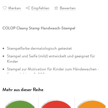
Merken
Empfehlen
Bewerten
COLOP Cleany Stamp Handwasch-Stempel
Stempelfarbe dermatologisch getestet
Stempel und Seife (mild) entwickelt und geeignet für
Kinder
Stempel zur Motivation für Kinder zum Händewachen -
Stempelt bis zu 3. 000 x
Schutzkappe entfernen, Motiv auf Handrücken oder
Handfläche abstempeln und trockenen lassen -
Mehr aus dieser Reihe
motiviertes ABWASCHEN
Lieferumfang: 1 Stempel-Typ little NIO, "R17", Motiv "Einhorn"