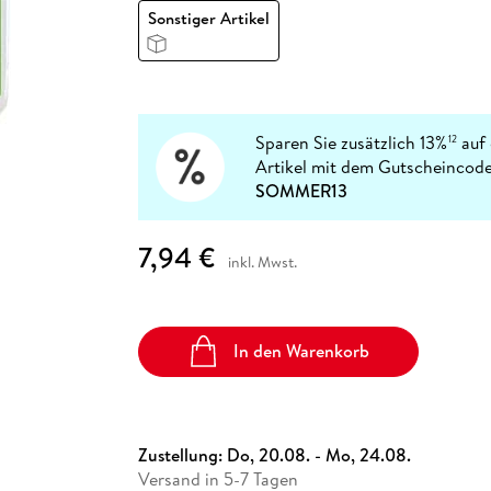
Fremdsprachige Bücher
n Lernhilfen
 Jugendbücher
eiber
Hörbuch Downloads im Bundle
Sonstiger Artikel
cher
 Vergleich
 Puzzlezubehör
Lernen
New Adult
STABILO
Taschenbücher
hilfen
hriller
 Backen
er
lender
Ratgeber
op
hriller
Romance
Sachbücher
Sparen Sie zusätzlich 13%
auf 
12
precher:innen
Science Fiction
Artikel mit dem Gutscheincode
SOMMER13
Fremdsprachige Bücher
7,94 €
inkl. Mwst.
In den Warenkorb
Zustellung:
Do, 20.08. - Mo, 24.08.
Versand in 5-7 Tagen