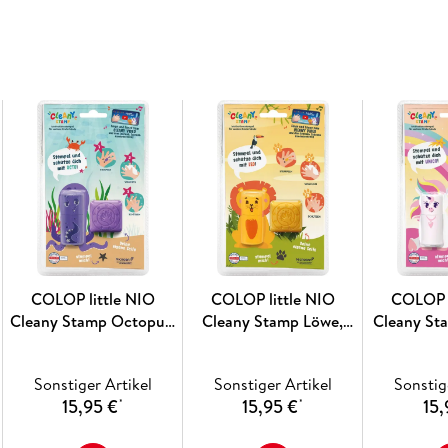
COLOP little NIO
COLOP little NIO
COLOP l
Cleany Stamp Octopus,
Cleany Stamp Löwe,
Cleany St
Handwasch-Stempel +
Handwasch-Stempel +
Handwasc
Seife
Seife
S
Sonstiger Artikel
Sonstiger Artikel
Sonstig
15,95 €
15,95 €
15,
*
*