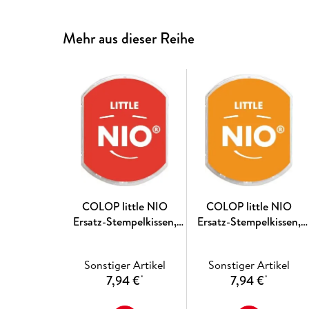
Mehr aus dieser Reihe
COLOP little NIO
COLOP little NIO
Ersatz-Stempelkissen,
Ersatz-Stempelkissen,
Packung mit 2
Packung mit 2
Stempelkissen, brave red
Stempelkissen, shiny
Sonstiger Artikel
Sonstiger Artikel
orange
7,94 €
7,94 €
*
*