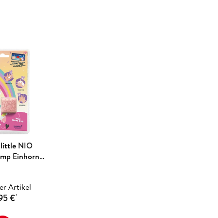
ittle NIO
amp Einhorn,
h-Stempel +
eife
er Artikel
95 €
*