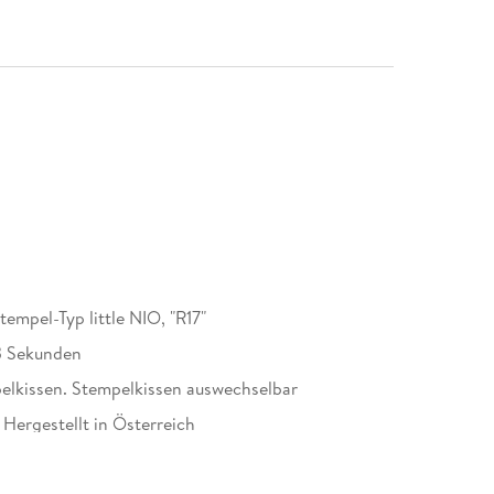
empel-Typ little NIO, "R17"
3 Sekunden
pelkissen. Stempelkissen auswechselbar
ergestellt in Österreich
 little NIO, "R17", smooth green