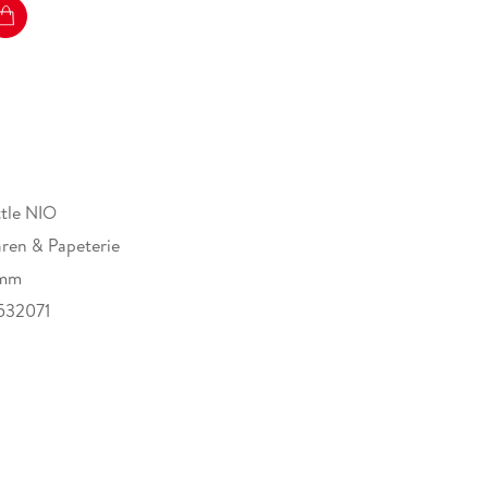
tle NIO
ren & Papeterie
 mm
532071