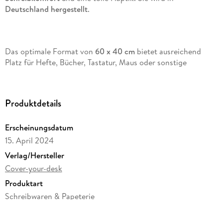
Deutschland hergestellt
.
Das optimale Format von
60 x 40 cm
bietet ausreichend
Platz für Hefte, Bücher, Tastatur, Maus oder sonstige
Büromaterialien. Durch das
robuste
Vinyl Material
ist die Tischoberfläche
zuverlässig
vor Verschmutzungen,
Flüssigkeiten oder Kratzern
geschützt
.
Produktdetails
Erscheinungsdatum
Die Ecken der Unterlage sind
leicht abgerundet
, was für
15. April 2024
zusätzlichen Schutz und ansprechende Optik sorgt.
Verlag/Hersteller
Cover-your-desk
Produktart
Das Material ist
BPA-frei, umweltfreundlich
und
recyclebar
.
Schreibwaren & Papeterie
Gewicht