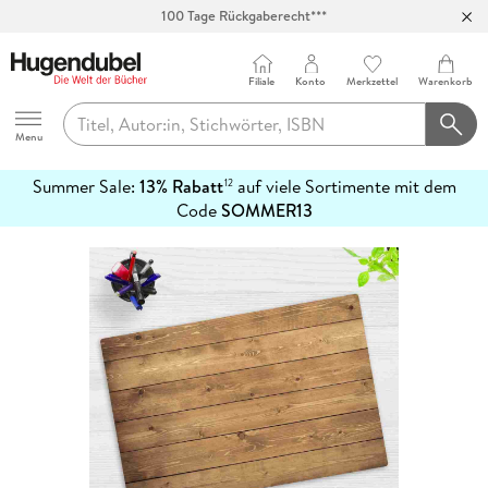
100 Tage Rückgaberecht***
Abholung in über 100 Filialen
Filiale
Konto
Merkzettel
Warenkorb
Hugendubel
Menu
Summer Sale:
13% Rabatt
auf viele Sortimente mit dem
12
mehr
Code
SOMMER13
erfahren