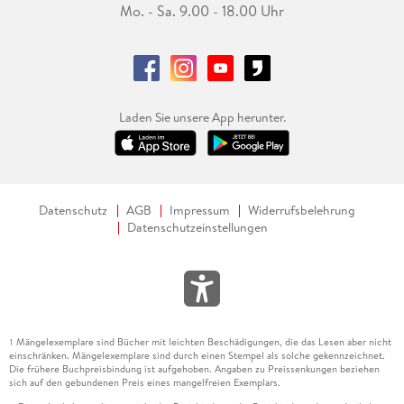
Mo. - Sa. 9.00 - 18.00 Uhr
Laden Sie unsere App herunter.
Datenschutz
AGB
Impressum
Widerrufsbelehrung
Datenschutzeinstellungen
Mängelexemplare sind Bücher mit leichten Beschädigungen, die das Lesen aber nicht
1
einschränken. Mängelexemplare sind durch einen Stempel als solche gekennzeichnet.
Die frühere Buchpreisbindung ist aufgehoben. Angaben zu Preissenkungen beziehen
sich auf den gebundenen Preis eines mangelfreien Exemplars.