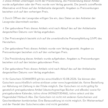
Diese Artikel unterliegen nicht der Preisbindung, die Preisbindung dieser Artikel
2
wurde aufgehoben oder der Preis wurde vom Verlag gesenkt. Die jeweils zutreffende
Alternative wird Ihnen auf der Artikelseite dargestellt. Angaben zu Preissenkungen
beziehen sich auf den vorherigen Preis.
Durch Öffnen der Leseprobe willigen Sie ein, dass Daten an den Anbieter der
3
Leseprobe übermittelt werden.
Der gebundene Preis dieses Artikels wird nach Ablauf des auf der Artikelseite
4
dargestellten Datums vom Verlag angehoben.
Der Preisvergleich bezieht sich auf die unverbindliche Preisempfehlung (UVP) des
5
Herstellers.
Der gebundene Preis dieses Artikels wurde vom Verlag gesenkt. Angaben zu
6
Preissenkungen beziehen sich auf den vorherigen Preis.
Die Preisbindung dieses Artikels wurde aufgehoben. Angaben zu Preissenkungen
7
beziehen sich auf den letzten gebundenen Preis.
Der gebundene Preis dieses Artikels wird nach Ablauf des auf der Artikelseite
8
dargestellten Datums vom Verlag angehoben.
Ihr Gutschein SOMMER13 gilt bis einschließlich 10.08.2026. Sie können den
12
Gutschein ausschließlich online einlösen unter www.hugendubel.de. Keine Bestellung
zur Abholung mit Zahlung in der Filiale möglich. Der Gutschein ist nicht gültig für
gesetzlich preisgebundene Artikel (deutschsprachige Bücher und eBooks) sowie für
preisgebundene Kalender, tolino shine (4016621130466), tolino select und das
Hugendubel Hörbuch Abo. Der Gutschein ist nicht mit anderen Gutscheinen und
Geschenkkarten kombinierbar. Eine Barauszahlung ist nicht möglich. Ein Weiterverkauf
und der Handel des Gutscheincodes sind nicht gestattet.