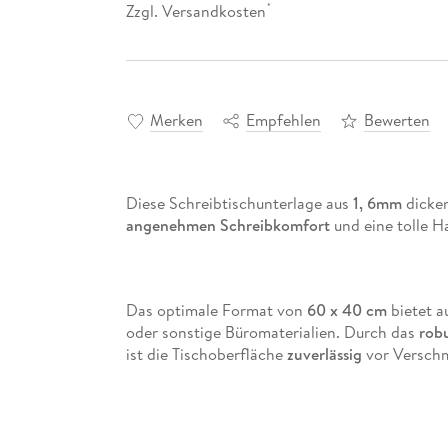
Zzgl. Versandkosten
*
Merken
Empfehlen
Bewerten
Diese Schreibtischunterlage aus
1, 6mm
dickem
angenehmen Schreibkomfort
und eine tolle Ha
Das optimale Format von
60 x 40 cm
bietet a
oder sonstige Büromaterialien. Durch das
rob
ist die Tischoberfläche
zuverlässig
vor Verschm
Die Ecken der Unterlage sind
leicht abgerund