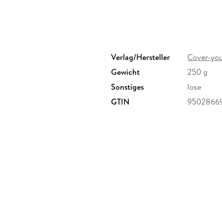
Optik sorgt.
Das Material ist
BPA-frei, umweltfreundlich
u
Verlag/Hersteller
Cover-you
Gewicht
250 g
Sonstiges
lose
Wählen Sie aus verschiedenen, liebevoll ausg
um ihrem Schreibtisch eine
persönliche Note
z
GTIN
9502866
Erwachsene, die etwas Besonderes für das Ho
Hergestellt
in Deutschland
Ideale Größe
60 x 40 cm
100%
recyclebar
wasserabweisend
und
abwischbar