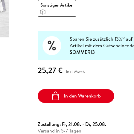
Fremdsprachige Bücher
n Lernhilfen
 Jugendbücher
eiber
Hörbuch Downloads im Bundle
Sonstiger Artikel
cher
 Vergleich
 Puzzlezubehör
Lernen
New Adult
STABILO
Taschenbücher
hilfen
hriller
 Backen
er
lender
Ratgeber
op
hriller
Romance
Sachbücher
Sparen Sie zusätzlich 13%
auf 
12
precher:innen
Science Fiction
Artikel mit dem Gutscheincode
SOMMER13
Fremdsprachige Bücher
25,27 €
inkl. Mwst.
In den Warenkorb
Zustellung:
Fr, 21.08. - Di, 25.08.
Versand in 5-7 Tagen