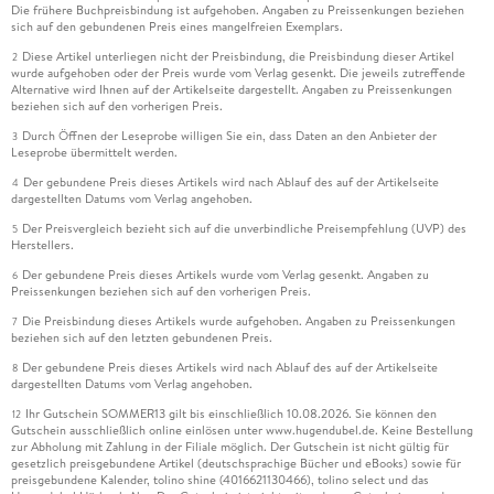
Die frühere Buchpreisbindung ist aufgehoben. Angaben zu Preissenkungen beziehen
sich auf den gebundenen Preis eines mangelfreien Exemplars.
Diese Artikel unterliegen nicht der Preisbindung, die Preisbindung dieser Artikel
2
wurde aufgehoben oder der Preis wurde vom Verlag gesenkt. Die jeweils zutreffende
Alternative wird Ihnen auf der Artikelseite dargestellt. Angaben zu Preissenkungen
beziehen sich auf den vorherigen Preis.
Durch Öffnen der Leseprobe willigen Sie ein, dass Daten an den Anbieter der
3
Leseprobe übermittelt werden.
Der gebundene Preis dieses Artikels wird nach Ablauf des auf der Artikelseite
4
dargestellten Datums vom Verlag angehoben.
Der Preisvergleich bezieht sich auf die unverbindliche Preisempfehlung (UVP) des
5
Herstellers.
Der gebundene Preis dieses Artikels wurde vom Verlag gesenkt. Angaben zu
6
Preissenkungen beziehen sich auf den vorherigen Preis.
Die Preisbindung dieses Artikels wurde aufgehoben. Angaben zu Preissenkungen
7
beziehen sich auf den letzten gebundenen Preis.
Der gebundene Preis dieses Artikels wird nach Ablauf des auf der Artikelseite
8
dargestellten Datums vom Verlag angehoben.
Ihr Gutschein SOMMER13 gilt bis einschließlich 10.08.2026. Sie können den
12
Gutschein ausschließlich online einlösen unter www.hugendubel.de. Keine Bestellung
zur Abholung mit Zahlung in der Filiale möglich. Der Gutschein ist nicht gültig für
gesetzlich preisgebundene Artikel (deutschsprachige Bücher und eBooks) sowie für
preisgebundene Kalender, tolino shine (4016621130466), tolino select und das