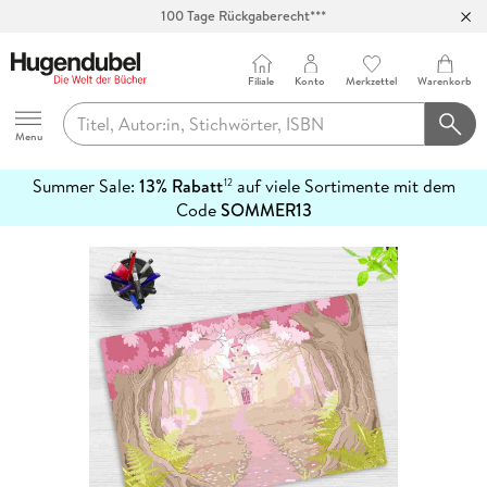
100 Tage Rückgaberecht***
Abholung in über 100 Filialen
Filiale
Konto
Merkzettel
Warenkorb
Hugendubel
Menu
Summer Sale:
13% Rabatt
auf viele Sortimente mit dem
12
mehr
Code
SOMMER13
erfahren