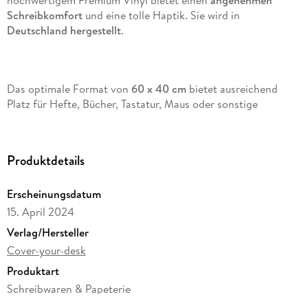
hochwertigem Premium Vinyl bietet einen
angenehmen
Schreibkomfort
und eine tolle Haptik. Sie wird in
Deutschland hergestellt
.
Das optimale Format von
60 x 40 cm
bietet ausreichend
Platz für Hefte, Bücher, Tastatur, Maus oder sonstige
Büromaterialien. Durch das
robuste
Vinyl Material
ist die Tischoberfläche
zuverlässig
vor Verschmutzungen,
Flüssigkeiten oder Kratzern
geschützt
.
Produktdetails
Erscheinungsdatum
Die Ecken der Unterlage sind
leicht abgerundet
, was für
15. April 2024
zusätzlichen Schutz und ansprechende Optik sorgt.
Verlag/Hersteller
Cover-your-desk
Produktart
Das Material ist
BPA-frei, umweltfreundlich
und
recyclebar
.
Schreibwaren & Papeterie