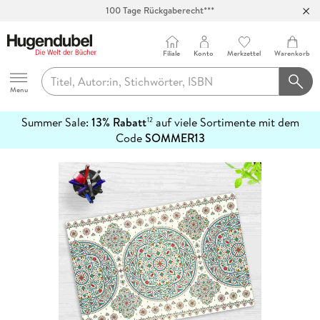
100 Tage Rückgaberecht***
Abholung in über 100 Filialen
Filiale
Konto
Merkzettel
Warenkorb
Hugendubel
Menu
Summer Sale:
13% Rabatt
auf viele Sortimente mit dem
12
mehr
Code
SOMMER13
erfahren