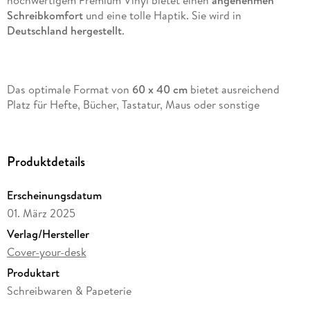
hochwertigem Premium Vinyl bietet einen
angenehmen
Schreibkomfort
und eine tolle Haptik. Sie wird in
Deutschland hergestellt
.
Das optimale Format von
60 x 40 cm
bietet ausreichend
Platz für Hefte, Bücher, Tastatur, Maus oder sonstige
Büromaterialien. Durch das
robuste
Vinyl Material
ist die Tischoberfläche
zuverlässig
vor Verschmutzungen,
Flüssigkeiten oder Kratzern
geschützt
.
Produktdetails
Erscheinungsdatum
Die Ecken der Unterlage sind
leicht abgerundet
, was für
01. März 2025
zusätzlichen Schutz und ansprechende Optik sorgt.
Verlag/Hersteller
Cover-your-desk
Produktart
Das Material ist
BPA-frei, umweltfreundlich
und
recyclebar
.
Schreibwaren & Papeterie