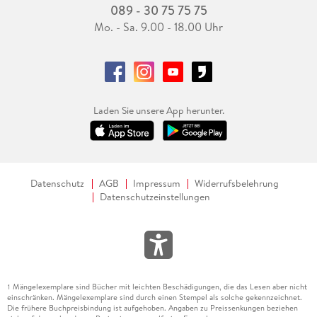
089 - 30 75 75 75
Mo. - Sa. 9.00 - 18.00 Uhr
Laden Sie unsere App herunter.
Datenschutz
AGB
Impressum
Widerrufsbelehrung
Datenschutzeinstellungen
Mängelexemplare sind Bücher mit leichten Beschädigungen, die das Lesen aber nicht
1
einschränken. Mängelexemplare sind durch einen Stempel als solche gekennzeichnet.
Die frühere Buchpreisbindung ist aufgehoben. Angaben zu Preissenkungen beziehen