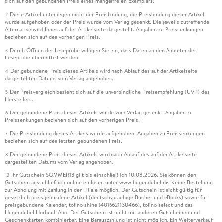
sich auf den gebundenen Preis eines mangelfreien Exemplars.
Diese Artikel unterliegen nicht der Preisbindung, die Preisbindung dieser Artikel
2
wurde aufgehoben oder der Preis wurde vom Verlag gesenkt. Die jeweils zutreffende
Alternative wird Ihnen auf der Artikelseite dargestellt. Angaben zu Preissenkungen
beziehen sich auf den vorherigen Preis.
Durch Öffnen der Leseprobe willigen Sie ein, dass Daten an den Anbieter der
3
Leseprobe übermittelt werden.
Der gebundene Preis dieses Artikels wird nach Ablauf des auf der Artikelseite
4
dargestellten Datums vom Verlag angehoben.
Der Preisvergleich bezieht sich auf die unverbindliche Preisempfehlung (UVP) des
5
Herstellers.
Der gebundene Preis dieses Artikels wurde vom Verlag gesenkt. Angaben zu
6
Preissenkungen beziehen sich auf den vorherigen Preis.
Die Preisbindung dieses Artikels wurde aufgehoben. Angaben zu Preissenkungen
7
beziehen sich auf den letzten gebundenen Preis.
Der gebundene Preis dieses Artikels wird nach Ablauf des auf der Artikelseite
8
dargestellten Datums vom Verlag angehoben.
Ihr Gutschein SOMMER13 gilt bis einschließlich 10.08.2026. Sie können den
12
Gutschein ausschließlich online einlösen unter www.hugendubel.de. Keine Bestellung
zur Abholung mit Zahlung in der Filiale möglich. Der Gutschein ist nicht gültig für
gesetzlich preisgebundene Artikel (deutschsprachige Bücher und eBooks) sowie für
preisgebundene Kalender, tolino shine (4016621130466), tolino select und das
Hugendubel Hörbuch Abo. Der Gutschein ist nicht mit anderen Gutscheinen und
Geschenkkarten kombinierbar. Eine Barauszahlung ist nicht möglich. Ein Weiterverkauf