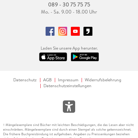
089 - 30 75 75 75
Mo. - Sa. 9.00 - 18.00 Uhr
Laden Sie unsere App herunter.
Datenschutz
AGB
Impressum
Widerrufsbelehrung
Datenschutzeinstellungen
Mängelexemplare sind Bücher mit leichten Beschädigungen, die das Lesen aber nicht
1
einschränken. Mängelexemplare sind durch einen Stempel als solche gekennzeichnet.
Die frühere Buchpreisbindung ist aufgehoben. Angaben zu Preissenkungen beziehen