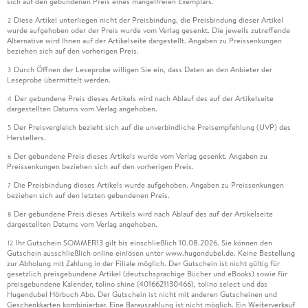
sich auf den gebundenen Preis eines mangelfreien Exemplars.
Diese Artikel unterliegen nicht der Preisbindung, die Preisbindung dieser Artikel
2
wurde aufgehoben oder der Preis wurde vom Verlag gesenkt. Die jeweils zutreffende
Alternative wird Ihnen auf der Artikelseite dargestellt. Angaben zu Preissenkungen
beziehen sich auf den vorherigen Preis.
Durch Öffnen der Leseprobe willigen Sie ein, dass Daten an den Anbieter der
3
Leseprobe übermittelt werden.
Der gebundene Preis dieses Artikels wird nach Ablauf des auf der Artikelseite
4
dargestellten Datums vom Verlag angehoben.
Der Preisvergleich bezieht sich auf die unverbindliche Preisempfehlung (UVP) des
5
Herstellers.
Der gebundene Preis dieses Artikels wurde vom Verlag gesenkt. Angaben zu
6
Preissenkungen beziehen sich auf den vorherigen Preis.
Die Preisbindung dieses Artikels wurde aufgehoben. Angaben zu Preissenkungen
7
beziehen sich auf den letzten gebundenen Preis.
Der gebundene Preis dieses Artikels wird nach Ablauf des auf der Artikelseite
8
dargestellten Datums vom Verlag angehoben.
Ihr Gutschein SOMMER13 gilt bis einschließlich 10.08.2026. Sie können den
12
Gutschein ausschließlich online einlösen unter www.hugendubel.de. Keine Bestellung
zur Abholung mit Zahlung in der Filiale möglich. Der Gutschein ist nicht gültig für
gesetzlich preisgebundene Artikel (deutschsprachige Bücher und eBooks) sowie für
preisgebundene Kalender, tolino shine (4016621130466), tolino select und das
Hugendubel Hörbuch Abo. Der Gutschein ist nicht mit anderen Gutscheinen und
Geschenkkarten kombinierbar. Eine Barauszahlung ist nicht möglich. Ein Weiterverkauf