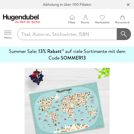
Abholung in über 100 Filialen
Filiale
Konto
Merkzettel
Warenkorb
Hugendubel
Menu
Summer Sale:
13% Rabatt
auf viele Sortimente mit dem
12
mehr
Code
SOMMER13
erfahren