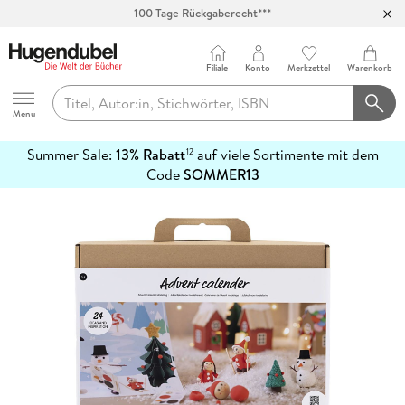
100 Tage Rückgaberecht***
Abholung in über 100 Filialen
Filiale
Konto
Merkzettel
Warenkorb
Hugendubel
Menu
Summer Sale:
13% Rabatt
auf viele Sortimente mit dem
12
mehr
Code
SOMMER13
erfahren