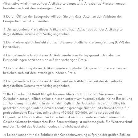
Alternative wird Ihnen auf der Artikelseite dargestellt. Angaben zu Preissenkungen
beziehen sich auf den vorherigen Preis.
Durch Öffnen der Leseprobe willigen Sie ein, dass Daten an den Anbieter der
3
Leseprobe übermittelt werden.
Der gebundene Preis dieses Artikels wird nach Ablauf des auf der Artikelseite
4
dargestellten Datums vom Verlag angehoben.
Der Preisvergleich bezieht sich auf die unverbindliche Preisempfehlung (UVP) des
5
Herstellers.
Der gebundene Preis dieses Artikels wurde vom Verlag gesenkt. Angaben zu
6
Preissenkungen beziehen sich auf den vorherigen Preis.
Die Preisbindung dieses Artikels wurde aufgehoben. Angaben zu Preissenkungen
7
beziehen sich auf den letzten gebundenen Preis.
Der gebundene Preis dieses Artikels wird nach Ablauf des auf der Artikelseite
8
dargestellten Datums vom Verlag angehoben.
Ihr Gutschein SOMMER13 gilt bis einschließlich 10.08.2026. Sie können den
12
Gutschein ausschließlich online einlösen unter www.hugendubel.de. Keine Bestellung
zur Abholung mit Zahlung in der Filiale möglich. Der Gutschein ist nicht gültig für
gesetzlich preisgebundene Artikel (deutschsprachige Bücher und eBooks) sowie für
preisgebundene Kalender, tolino shine (4016621130466), tolino select und das
Hugendubel Hörbuch Abo. Der Gutschein ist nicht mit anderen Gutscheinen und
Geschenkkarten kombinierbar. Eine Barauszahlung ist nicht möglich. Ein Weiterverkauf
und der Handel des Gutscheincodes sind nicht gestattet.
Leider können wir die Echtheit der Kundenbewertung aufgrund der großen Zahl an
15