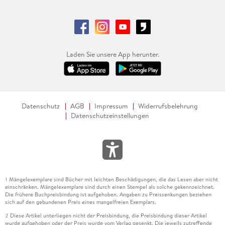
Laden Sie unsere App herunter.
Datenschutz
AGB
Impressum
Widerrufsbelehrung
Datenschutzeinstellungen
Mängelexemplare sind Bücher mit leichten Beschädigungen, die das Lesen aber nicht
1
einschränken. Mängelexemplare sind durch einen Stempel als solche gekennzeichnet.
Die frühere Buchpreisbindung ist aufgehoben. Angaben zu Preissenkungen beziehen
sich auf den gebundenen Preis eines mangelfreien Exemplars.
Diese Artikel unterliegen nicht der Preisbindung, die Preisbindung dieser Artikel
2
wurde aufgehoben oder der Preis wurde vom Verlag gesenkt. Die jeweils zutreffende