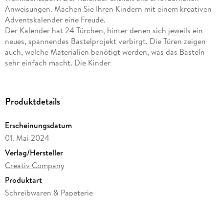
Anweisungen. Machen Sie Ihren Kindern mit einem kreativen
Adventskalender eine Freude.
Der Kalender hat 24 Türchen, hinter denen sich jeweils ein
neues, spannendes Bastelprojekt verbirgt. Die Türen zeigen
auch, welche Materialien benötigt werden, was das Basteln
sehr einfach macht. Die Kinder
können Bäume, Wichtel und Häuser basteln und ein
bezauberndes Weihnachtsdorf erschaffen, das Tag für Tag
wächst.
Produktdetails
Inhalt: Foam Clay®, Silk Clay®, Chenille, EVA-
Schaumstoffkreise, Kunstflocken/-schnee, Schlitten,
Erscheinungsdatum
Styropor, Köpfe, Eisstiele, Schablonen, Mütze und Kleber
01. Mai 2024
Verlag/Hersteller
Creativ Company
Produktart
Schreibwaren & Papeterie
Gewicht