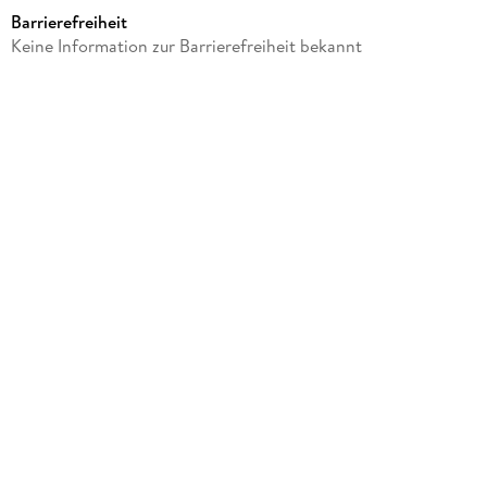
803 g
Barrierefreiheit
Größe (L/B/H)
Keine Information zur Barrierefreiheit bekannt
32/39/5 mm
Sonstiges
Faltschachtel
Artikelnr. Hersteller
977599
GTIN
5712854645478