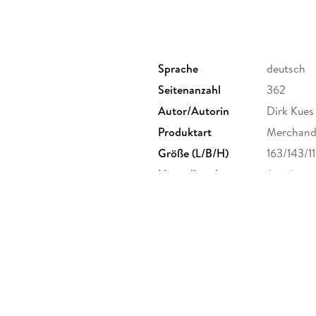
Sprache
deutsch
Seitenanzahl
362
Autor/Autorin
Dirk Kues
Produktart
Merchandi
Größe (L/B/H)
163/143/1
Herstelleradresse
Jura Inte
Duisburge
produktsi