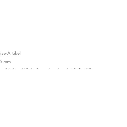
se-Artikel
15 mm
nsiv Verlags UG (haftungsbeschränkt) & Co. KG,
r Str. 95, 46535 Dinslaken, Jennifer Kretschmer,
cherheit@verlag.jura-intensiv.de