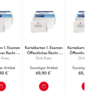
en 1. Examen
Karteikarten 1. Examen
Karteikarten 1. Examen
hes Recht -
Öffentliches Recht -
Öffentliches Recht -
and-Pfalz
k Kues
Dirk Kues
Bremen
Brandenburg
Dirk Kues
er Artikel
Sonstiger Artikel
Sonstiger Artikel
90 €
69,90 €
69,90 €
*
*
*