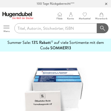
100 Tage Rückgaberecht***
Abholung in über 100 Filialen
Filiale
Konto
Merkzettel
Warenkorb
Hugendubel
Menu
Summer Sale:
13% Rabatt
auf viele Sortimente mit dem
12
mehr
Code
SOMMER13
erfahren