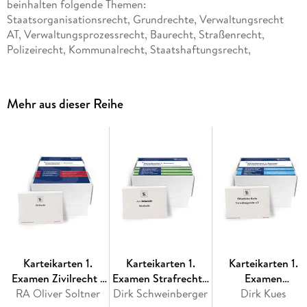
beinhalten folgende Themen:
Staatsorganisationsrecht, Grundrechte, Verwaltungsrecht
AT, Verwaltungsprozessrecht, Baurecht, Straßenrecht,
Polizeirecht, Kommunalrecht, Staatshaftungsrecht,
Europarecht
Mehr aus dieser Reihe
Karteikarten 1.
Karteikarten 1.
Karteikarten 1.
Examen Zivilrecht -
Examen Strafrecht -
Examen
RA Oliver Soltner
Materielles Recht
Dirk Schweinberger
Materielles Recht
Öffentliches Recht 
Dirk Kues