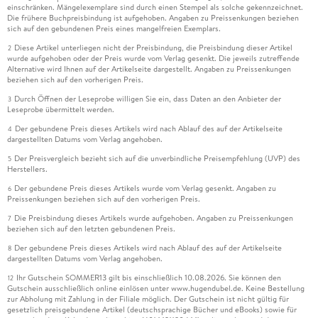
einschränken. Mängelexemplare sind durch einen Stempel als solche gekennzeichnet.
Die frühere Buchpreisbindung ist aufgehoben. Angaben zu Preissenkungen beziehen
sich auf den gebundenen Preis eines mangelfreien Exemplars.
Diese Artikel unterliegen nicht der Preisbindung, die Preisbindung dieser Artikel
2
wurde aufgehoben oder der Preis wurde vom Verlag gesenkt. Die jeweils zutreffende
Alternative wird Ihnen auf der Artikelseite dargestellt. Angaben zu Preissenkungen
beziehen sich auf den vorherigen Preis.
Durch Öffnen der Leseprobe willigen Sie ein, dass Daten an den Anbieter der
3
Leseprobe übermittelt werden.
Der gebundene Preis dieses Artikels wird nach Ablauf des auf der Artikelseite
4
dargestellten Datums vom Verlag angehoben.
Der Preisvergleich bezieht sich auf die unverbindliche Preisempfehlung (UVP) des
5
Herstellers.
Der gebundene Preis dieses Artikels wurde vom Verlag gesenkt. Angaben zu
6
Preissenkungen beziehen sich auf den vorherigen Preis.
Die Preisbindung dieses Artikels wurde aufgehoben. Angaben zu Preissenkungen
7
beziehen sich auf den letzten gebundenen Preis.
Der gebundene Preis dieses Artikels wird nach Ablauf des auf der Artikelseite
8
dargestellten Datums vom Verlag angehoben.
Ihr Gutschein SOMMER13 gilt bis einschließlich 10.08.2026. Sie können den
12
Gutschein ausschließlich online einlösen unter www.hugendubel.de. Keine Bestellung
zur Abholung mit Zahlung in der Filiale möglich. Der Gutschein ist nicht gültig für
gesetzlich preisgebundene Artikel (deutschsprachige Bücher und eBooks) sowie für