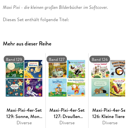
Maxi Pixi - die kleinen großen Bilderbücher im Softcover.
Dieses Set enthält folgende Titel:
Maxi Pixi 430: Das alles ist Familie
Maxi Pixi 432: Ich bin anders als du - ich bin wie du
Mehr aus dieser Reihe
Maxi Pixi 433: Ich kann einfach alles sein
Maxi Pixi 216: Julian ist eine Meerjungfrau
Band 129
Band 127
Band 126
Maxi-Pixi-4er-Set
Maxi-Pixi-4er-Set
Maxi-Pixi-4er-Set
129: Sonne, Mond
127: Draußen
126: Kleine Tiere -
und Sterne leuchten
Diverse
unterwegs (4x1
Diverse
große Gefühle (4x
Diverse