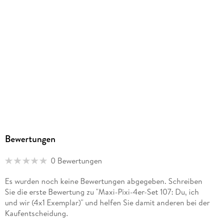
Größe (L/B/H)
155/152/11 mm
Sonstiges
Set mit 4x1 Exemplar
GTIN
9783551030726
Herstelleradresse
Carlsen Verlag GmbH, Völckersstraße 14-20, 22765
Hamburg, produktsicherheit@carlsen.de
Bewertungen
0 Bewertungen
Es wurden noch keine Bewertungen abgegeben. Schreiben
Sie die erste Bewertung zu "Maxi-Pixi-4er-Set 107: Du, ich
und wir (4x1 Exemplar)" und helfen Sie damit anderen bei der
Kaufentscheidung.