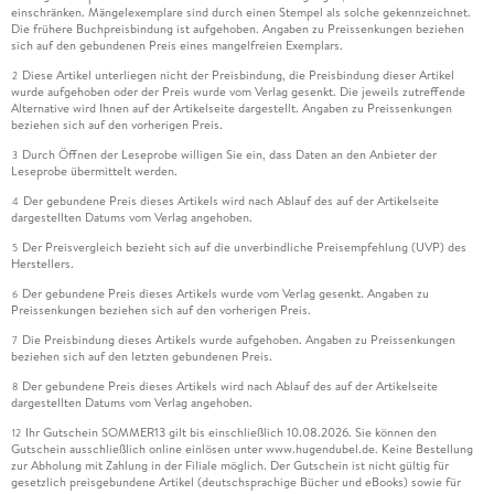
einschränken. Mängelexemplare sind durch einen Stempel als solche gekennzeichnet.
Die frühere Buchpreisbindung ist aufgehoben. Angaben zu Preissenkungen beziehen
sich auf den gebundenen Preis eines mangelfreien Exemplars.
Diese Artikel unterliegen nicht der Preisbindung, die Preisbindung dieser Artikel
2
wurde aufgehoben oder der Preis wurde vom Verlag gesenkt. Die jeweils zutreffende
Alternative wird Ihnen auf der Artikelseite dargestellt. Angaben zu Preissenkungen
beziehen sich auf den vorherigen Preis.
Durch Öffnen der Leseprobe willigen Sie ein, dass Daten an den Anbieter der
3
Leseprobe übermittelt werden.
Der gebundene Preis dieses Artikels wird nach Ablauf des auf der Artikelseite
4
dargestellten Datums vom Verlag angehoben.
Der Preisvergleich bezieht sich auf die unverbindliche Preisempfehlung (UVP) des
5
Herstellers.
Der gebundene Preis dieses Artikels wurde vom Verlag gesenkt. Angaben zu
6
Preissenkungen beziehen sich auf den vorherigen Preis.
Die Preisbindung dieses Artikels wurde aufgehoben. Angaben zu Preissenkungen
7
beziehen sich auf den letzten gebundenen Preis.
Der gebundene Preis dieses Artikels wird nach Ablauf des auf der Artikelseite
8
dargestellten Datums vom Verlag angehoben.
Ihr Gutschein SOMMER13 gilt bis einschließlich 10.08.2026. Sie können den
12
Gutschein ausschließlich online einlösen unter www.hugendubel.de. Keine Bestellung
zur Abholung mit Zahlung in der Filiale möglich. Der Gutschein ist nicht gültig für
gesetzlich preisgebundene Artikel (deutschsprachige Bücher und eBooks) sowie für