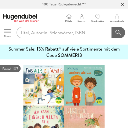
100 Tage Rückgaberecht***
Abholung in über 100 Filialen
Filiale
Konto
Merkzettel
Warenkorb
Hugendubel
Menu
Summer Sale:
13% Rabatt
auf viele Sortimente mit dem
12
mehr
Code
SOMMER13
erfahren
Band 107